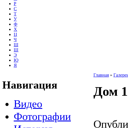
Р
С
Т
У
Ф
Х
Ц
Ч
Ш
Щ
Э
Ю
Я
Главная
»
Галере
Навигация
Дом 1
Видео
Фотографии
Опубли