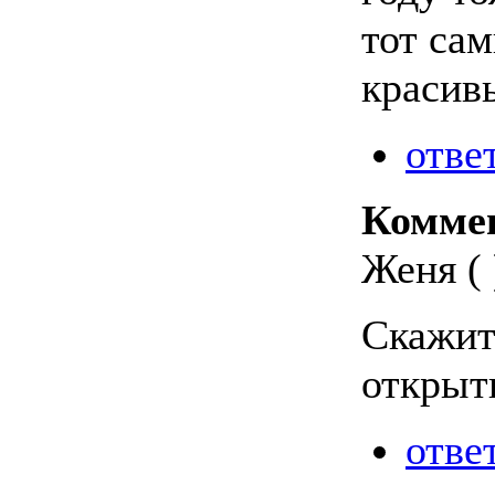
тот са
красив
отве
Комме
Женя ( 
Скажит
открыт
отве