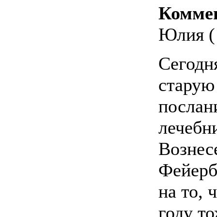
Комме
Юлия ( 
Сегодн
старую 
послан
лечебн
Вознесе
Фейерб
на то, 
году т