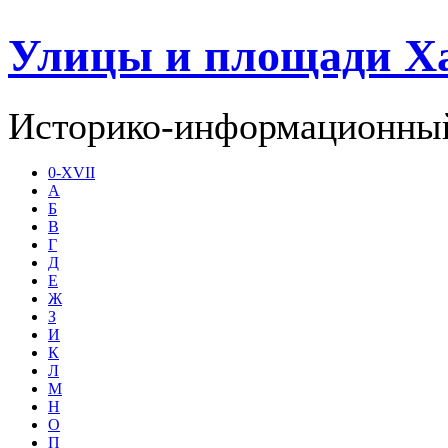
Улицы и площади Х
Историко-информационный
0-XVII
А
Б
В
Г
Д
Е
Ж
З
И
К
Л
М
Н
О
П