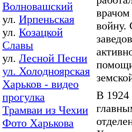
Волновашский
врачом
ул.
Ирпеньская
войну.
ул.
Козацкой
заведо
Славы
активн
ул.
Лесной Песни
помощи 
ул. Холодноярская
земско
Харьков - видео
В 1924
прогулка
главны
Трамваи из Чехии
отделе
Фото Харькова