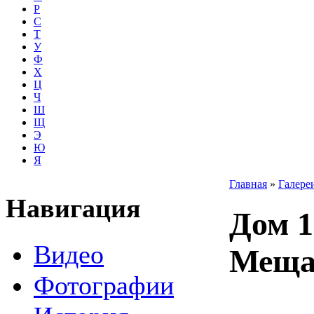
Р
С
Т
У
Ф
Х
Ц
Ч
Ш
Щ
Э
Ю
Я
Главная
»
Галере
Навигация
Дом 1
Видео
Меща
Фотографии