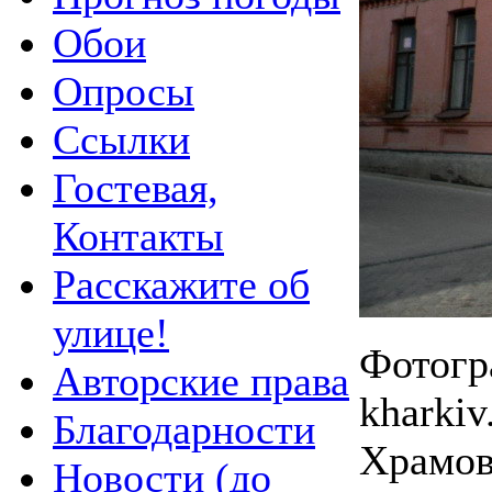
Обои
Опросы
Ссылки
Гостевая,
Контакты
Расскажите об
улице!
Фотогра
Авторские права
kharki
Благодарности
Храмо
Новости (до