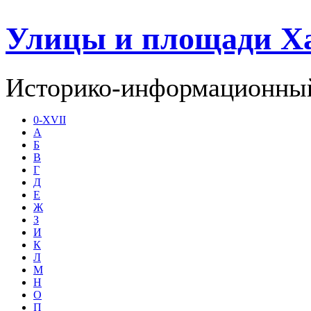
Улицы и площади Х
Историко-информационный
0-XVII
А
Б
В
Г
Д
Е
Ж
З
И
К
Л
М
Н
О
П