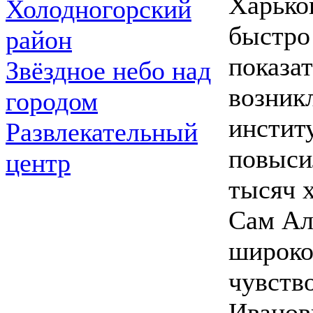
Харько
Холодногорский
быстро
район
показа
Звёздное небо над
возник
городом
инстит
Развлекательный
повыси
центр
тысяч 
Сам Ал
широко
чувств
Иванов