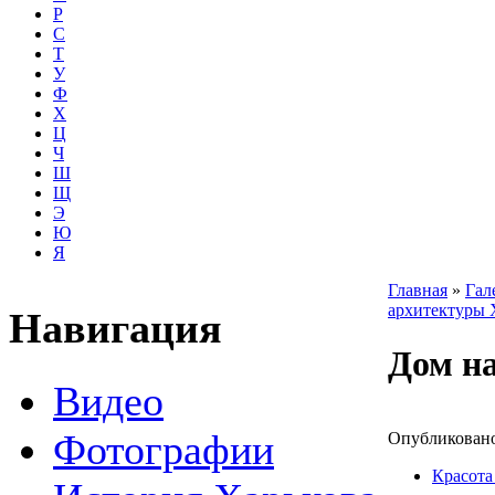
Р
С
Т
У
Ф
Х
Ц
Ч
Ш
Щ
Э
Ю
Я
Главная
»
Гал
архитектуры 
Навигация
Дом на
Видео
Фотографии
Опубликовано 
Красота