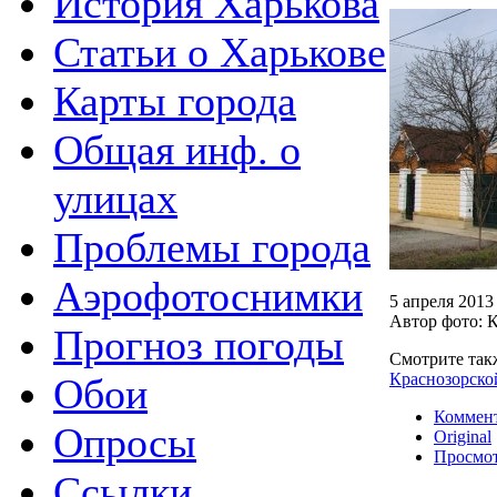
История Харькова
Статьи о Харькове
Карты города
Общая инф. о
улицах
Проблемы города
Аэрофотоснимки
5 апреля 2013 
Автор фото: 
Прогноз погоды
Смотрите та
Краснозорско
Обои
Коммен
Опросы
Original
Просмот
Ссылки