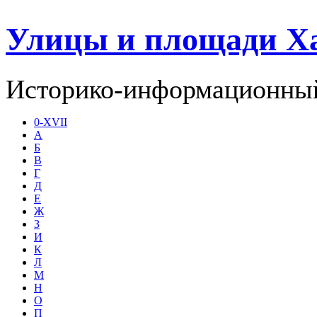
Улицы и площади Х
Историко-информационный
0-XVII
А
Б
В
Г
Д
Е
Ж
З
И
К
Л
М
Н
О
П