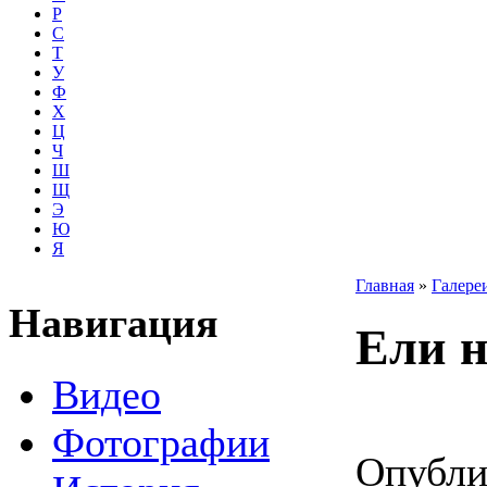
Р
С
Т
У
Ф
Х
Ц
Ч
Ш
Щ
Э
Ю
Я
Главная
»
Галере
Навигация
Ели н
Видео
Фотографии
Опубли