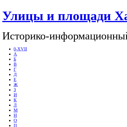
Улицы и площади Х
Историко-информационный
0-XVII
А
Б
В
Г
Д
Е
Ж
З
И
К
Л
М
Н
О
П