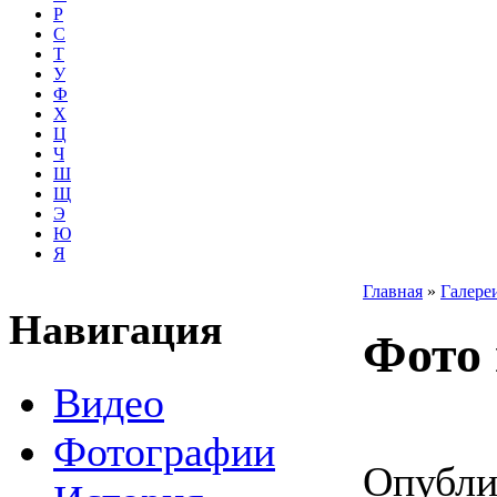
Р
С
Т
У
Ф
Х
Ц
Ч
Ш
Щ
Э
Ю
Я
Главная
»
Галере
Навигация
Фото 
Видео
Фотографии
Опубли