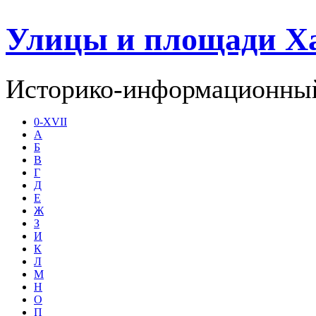
Улицы и площади Х
Историко-информационный
0-XVII
А
Б
В
Г
Д
Е
Ж
З
И
К
Л
М
Н
О
П