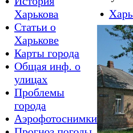
История
Харь
Харькова
Статьи о
Харькове
Карты города
Общая инф. о
улицах
Проблемы
города
Аэрофотоснимки
Прогноз погоды