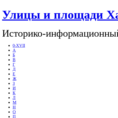
Улицы и площади Х
Историко-информационный
0-XVII
А
Б
В
Г
Д
Е
Ж
З
И
К
Л
М
Н
О
П