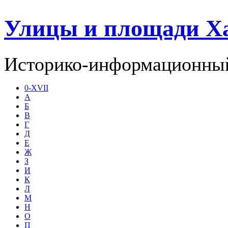
Улицы и площади Х
Историко-информационный
0-XVII
А
Б
В
Г
Д
Е
Ж
З
И
К
Л
М
Н
О
П