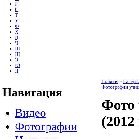
Р
С
Т
У
Ф
Х
Ц
Ч
Ш
Щ
Э
Ю
Я
Главная
»
Галере
Фотографии улиц
Навигация
Фото 
Видео
(2012 
Фотографии