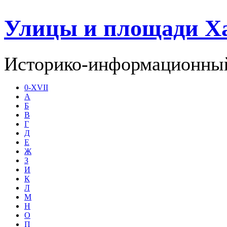
Улицы и площади Х
Историко-информационный
0-XVII
А
Б
В
Г
Д
Е
Ж
З
И
К
Л
М
Н
О
П