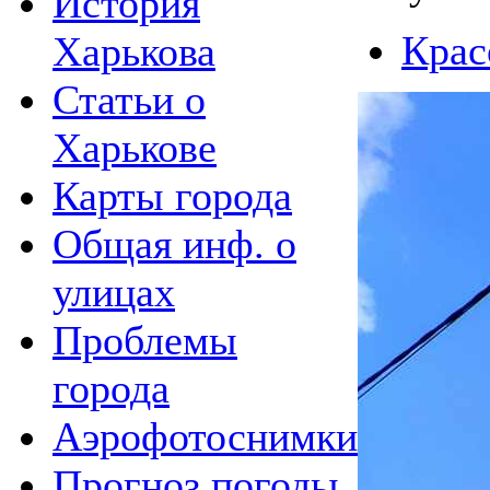
История
Крас
Харькова
Статьи о
Харькове
Карты города
Общая инф. о
улицах
Проблемы
города
Аэрофотоснимки
Прогноз погоды