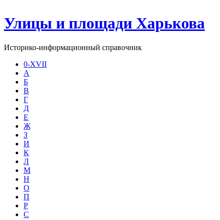
Улицы и площади Харькова
Историко-информационный справочник
0-XVII
А
Б
В
Г
Д
Е
Ж
З
И
К
Л
М
Н
О
П
Р
С