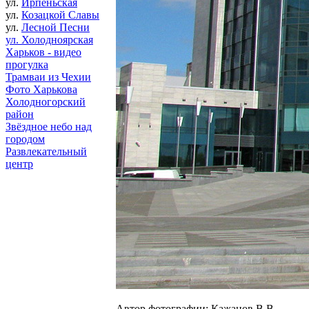
ул.
Ирпеньская
ул.
Козацкой Славы
ул.
Лесной Песни
ул. Холодноярская
Харьков - видео
прогулка
Трамваи из Чехии
Фото Харькова
Холодногорский
район
Звёздное небо над
городом
Развлекательный
центр
Автор фотографии: Кажанов В.В.