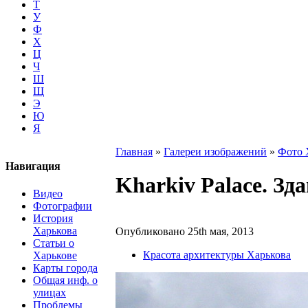
Т
У
Ф
Х
Ц
Ч
Ш
Щ
Э
Ю
Я
Главная
»
Галереи изображений
»
Фото 
Навигация
Kharkiv Palace. Зд
Видео
Фотографии
История
Харькова
Опубликовано 25th мая, 2013
Статьи о
Красота архитектуры Харькова
Харькове
Карты города
Общая инф. о
улицах
Проблемы