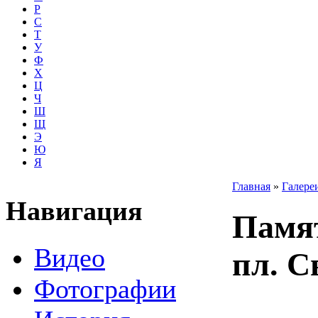
Р
С
Т
У
Ф
Х
Ц
Ч
Ш
Щ
Э
Ю
Я
Главная
»
Галере
Навигация
Памя
Видео
пл. С
Фотографии