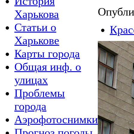
История
Опубли
Харькова
Статьи о
Крас
Харькове
Карты города
Общая инф. о
улицах
Проблемы
города
Аэрофотоснимки
Прогноз погоды