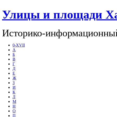
Улицы и площади Х
Историко-информационный
0-XVII
А
Б
В
Г
Д
Е
Ж
З
И
К
Л
М
Н
О
П