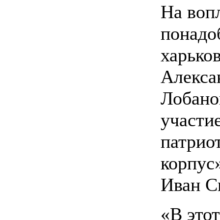
На воп
понадо
харько
Алекса
Лобано
участи
патрио
корпус
Иван С
«В это