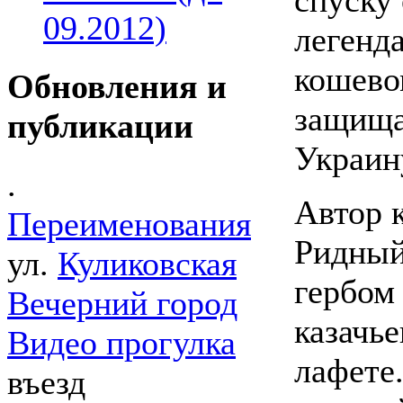
09.2012)
легенд
кошево
Обновления и
защища
публикации
Украину
.
Автор 
Переименования
Ридный
ул.
Куликовская
гербом
Вечерний город
казачь
Видео прогулка
лафете
въезд