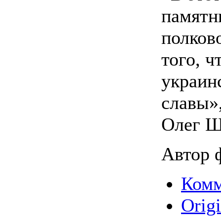
памятн
полков
того, ч
украин
славы»
Олег Ш
Автор ф
Комм
Origi