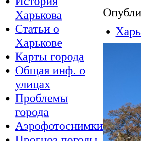
История
Опубли
Харькова
Статьи о
Харь
Харькове
Карты города
Общая инф. о
улицах
Проблемы
города
Аэрофотоснимки
Прогноз погоды