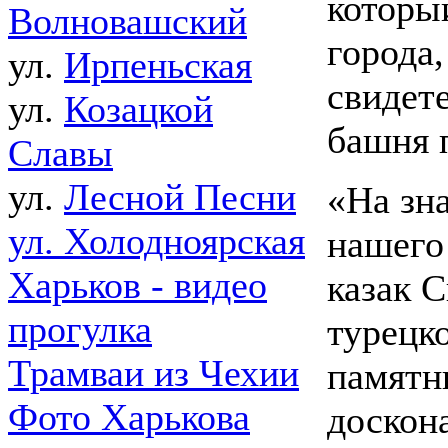
которы
Волновашский
города,
ул.
Ирпеньская
свидет
ул.
Козацкой
башня 
Славы
ул.
Лесной Песни
«На зн
ул. Холодноярская
нашего
Харьков - видео
казак 
прогулка
турецко
Трамваи из Чехии
памятн
Фото Харькова
доскон