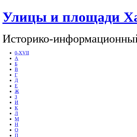
Улицы и площади Х
Историко-информационный
0-XVII
А
Б
В
Г
Д
Е
Ж
З
И
К
Л
М
Н
О
П