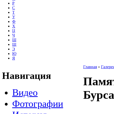
Р
С
Т
У
Ф
Х
Ц
Ч
Ш
Щ
Э
Ю
Я
Главная
»
Галере
Навигация
Памя
Видео
Бурса
Фотографии