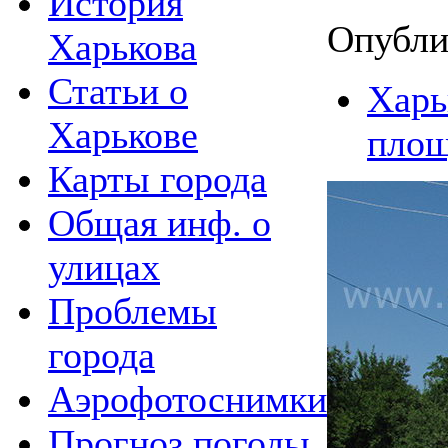
История
Опубли
Харькова
Статьи о
Харь
Харькове
площ
Карты города
Общая инф. о
улицах
Проблемы
города
Аэрофотоснимки
Прогноз погоды