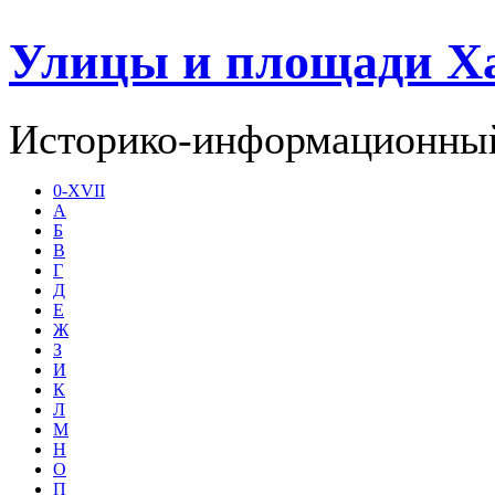
Улицы и площади Х
Историко-информационный
0-XVII
А
Б
В
Г
Д
Е
Ж
З
И
К
Л
М
Н
О
П