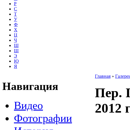
Р
С
Т
У
Ф
Х
Ц
Ч
Ш
Щ
Э
Ю
Я
Главная
»
Галере
Навигация
Пер. 
Видео
2012 г
Фотографии