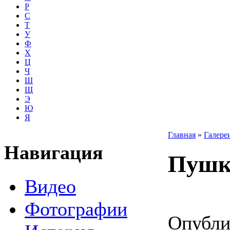
Р
С
Т
У
Ф
Х
Ц
Ч
Ш
Щ
Э
Ю
Я
Главная
»
Галере
Навигация
Пушк
Видео
Фотографии
Опублик