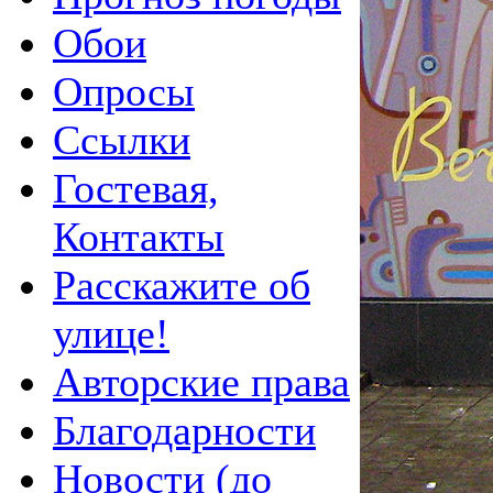
Обои
Опросы
Ссылки
Гостевая,
Контакты
Расскажите об
улице!
Авторские права
Благодарности
Новости (до