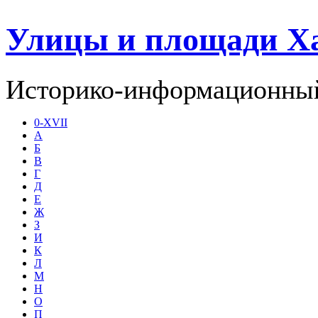
Улицы и площади Х
Историко-информационный
0-XVII
А
Б
В
Г
Д
Е
Ж
З
И
К
Л
М
Н
О
П