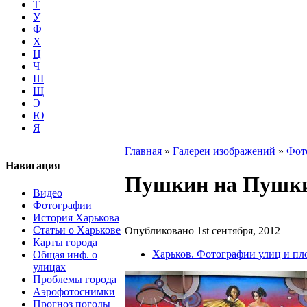
Т
У
Ф
Х
Ц
Ч
Ш
Щ
Э
Ю
Я
Главная
»
Галереи изображений
»
Фот
Навигация
Пушкин на Пушк
Видео
Фотографии
История Харькова
Статьи о Харькове
Опубликовано 1st сентября, 2012
Карты города
Харьков. Фотографии улиц и п
Общая инф. о
улицах
Проблемы города
Аэрофотоснимки
Прогноз погоды