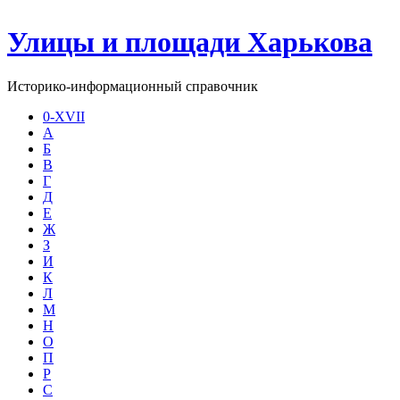
Улицы и площади Харькова
Историко-информационный справочник
0-XVII
А
Б
В
Г
Д
Е
Ж
З
И
К
Л
М
Н
О
П
Р
С