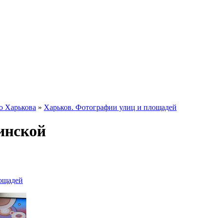
о Харькова
»
Харьков. Фотографии улиц и площадей
инской
лощадей