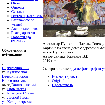
Обои
Опросы
Ссылки
Гостевая, Контакты
Расскажите об
улице!
Авторские права
Благодарности
Новости (до
09.2012)
Александр Пушкин и Наталья Гончаро
Картина на стене дома с адресом "Въ
Обновления и
метро Пушкинская.
публикации
Автор снимка: Кажанов В.В.
2010 год.
.
Переименования
Смотрите также
другие фотографии у
ул.
Куликовская
Вечерний город
Комментировать
Видео прогулка
Original
въезд
Волновашский
Просмотреть
ул.
Ирпеньская
ул.
Козацкой Славы
ул.
Лесной Песни
ул. Холодноярская