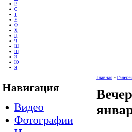
Р
С
Т
У
Ф
Х
Ц
Ч
Ш
Щ
Э
Ю
Я
Главная
»
Галере
Навигация
Вечер
Видео
январ
Фотографии