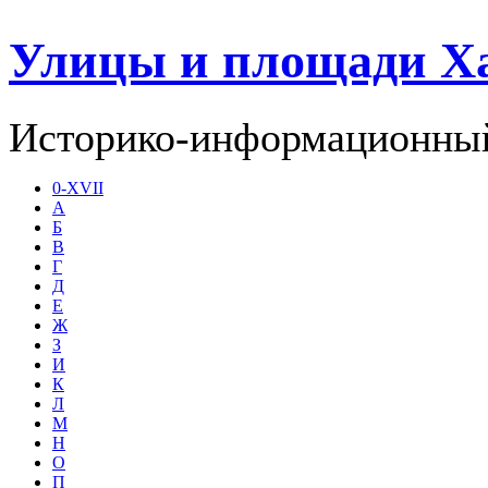
Улицы и площади Х
Историко-информационный
0-XVII
А
Б
В
Г
Д
Е
Ж
З
И
К
Л
М
Н
О
П