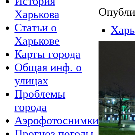
История
Опубли
Харькова
Статьи о
Харь
Харькове
Карты города
Общая инф. о
улицах
Проблемы
города
Аэрофотоснимки
Прогноз погоды