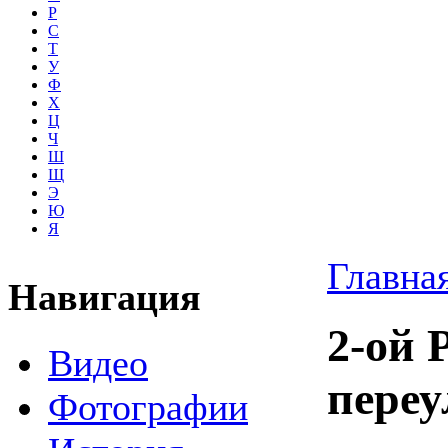
Р
С
Т
У
Ф
Х
Ц
Ч
Ш
Щ
Э
Ю
Я
Главна
Навигация
2-ой 
Видео
переу
Фотографии