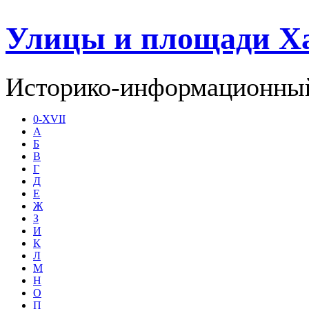
Улицы и площади Х
Историко-информационный
0-XVII
А
Б
В
Г
Д
Е
Ж
З
И
К
Л
М
Н
О
П