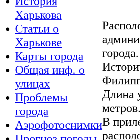
История
Харькова
Распол
Статьи о
админи
Харькове
города.
Карты города
Истори
Общая инф. о
Филипп
улицах
Длина 
Проблемы
метров
города
В прил
Аэрофотоснимки
распол
Прогноз погоды