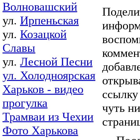
Волновашский
Подели
ул.
Ирпеньская
информ
ул.
Козацкой
воспом
Славы
коммен
ул.
Лесной Песни
добавл
ул. Холодноярская
открыв
Харьков - видео
ссылку
прогулка
чуть ни
Трамваи из Чехии
страни
Фото Харькова