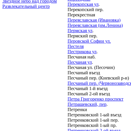
Звёздное небо над городом
Перекопская ул
.
Развлекательный центр
Перекопский пер.
Перекрестная
Переяславская (Ивановка)
Переяславская (им.Ленина)
Пермская ул
.
Пермский пер.
Перовской Софии ул.
Пестеля
Пестрикова ул
.
Песчаная наб.
Песчаная ул
.
Песчаная ул. (Песочин)
Песчаный въезд
Песчаный пер. (Киевский р-н)
Песчаный пер. (Червонозаводск
Песчаный 1-й въезд
Песчаный 2-ой въезд
Петра Григоренко проспект
Петрашевский, пер
.
Петренки
Петренковский 1-ый въезд
Петренковский 1-ый пер.
Петренковский 1-ый пр.
Петренковский 2-ой въезд