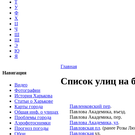
Т
У
Ф
Х
Ц
Ч
Ш
Щ
Э
Ю
Я
Главная
Навигация
Список улиц на 
Видео
Фотографии
История Харькова
Статьи о Харькове
Павленковский пер
.
Карты города
Павлова Академика, въезд.
Общая инф. о улицах
Павлова Академика, пер.
Проблемы города
Павлова Академика, ул
.
Аэрофотоснимки
Павловская пл
. (ранее Розы Л
Прогноз погоды
Павловская
ул.
Обои