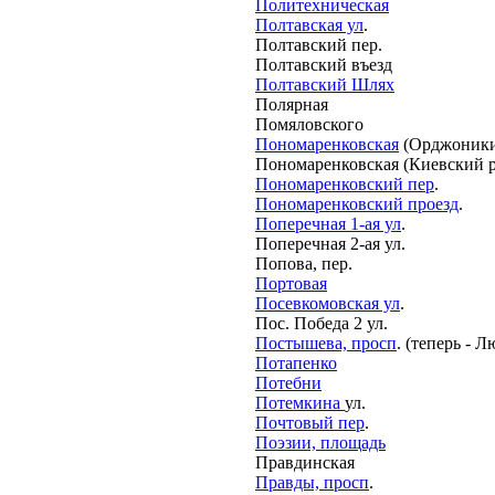
Политехническая
Полтавская ул
.
Полтавский пер.
Полтавский въезд
Полтавский Шлях
Полярная
Помяловского
Пономаренковская
(Орджоники
Пономаренковская (Киевский р
Пономаренковский пер
.
Пономаренковский проезд
.
Поперечная 1-ая ул
.
Поперечная 2-ая ул.
Попова, пер.
Портовая
Посевкомовская ул
.
Пос. Победа 2 ул.
Постышева, просп
. (теперь - 
Потапенко
Потебни
Потемкина
ул.
Почтовый пер
.
Поэзии, площадь
Правдинская
Правды, просп
.