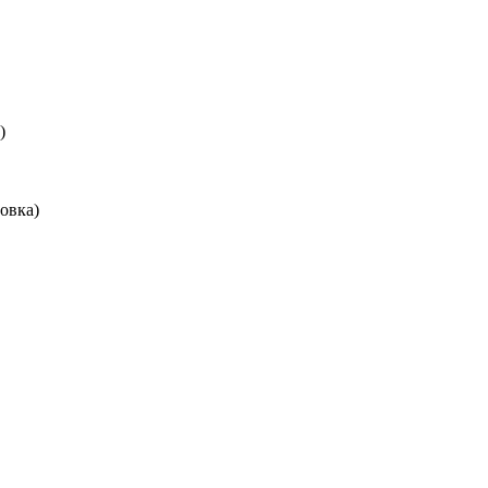
)
овка)