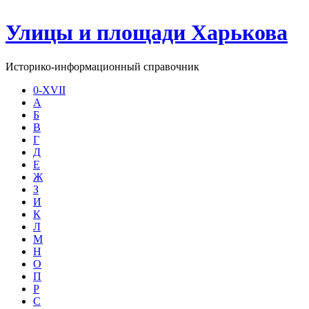
Улицы и площади Харькова
Историко-информационный справочник
0-XVII
А
Б
В
Г
Д
Е
Ж
З
И
К
Л
М
Н
О
П
Р
С