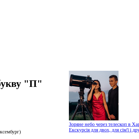
букву "П"
Зоряне небо через телескоп в Хар
Екскурсія для двох, для сім'ї і др
юксембург)