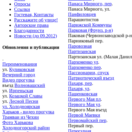
Панаса Мирного, пер
.
Опросы
Панаса Мирного, ул.
Ссылки
Панфиловцев
Гостевая, Контакты
Парашютистов
Расскажите об улице!
Парижской Коммуны
Авторские права
Парковая (Фрунз. р-н)
Благодарности
Паковая (Червонозаводской р-н
Новости (до 09.2012)
Парниковый пер.
Паровозная
Обновления и публикации
Партизанская
Партизанская ул. (Малая Данил
.
Пархоменко ул
.
Переименования
Пархоменко пер
.
ул.
Куликовская
Пассионарии, спуск
Вечерний город
Патриотический въезд
Видео прогулка
Пахаря, пер
.
въезд
Волновашский
Пахаря, ул
.
ул.
Ирпеньская
Пащенковская
ул.
Козацкой Славы
Первого Мая пл
.
ул.
Лесной Песни
Первого Мая ул
.
ул. Холодноярская
Первого Мая въезд
Харьков - видео прогулка
Первой Маевки
Трамваи из Чехии
Первомайский пер
.
Фото Харькова
Первый пер.
Холодногорский район
Переездная