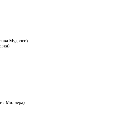
ослава Мудрого)
овка)
рия Миллера)