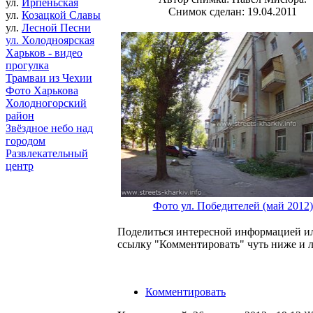
ул.
Ирпеньская
Снимок сделан: 19.04.2011
ул.
Козацкой Славы
ул.
Лесной Песни
ул. Холодноярская
Харьков - видео
прогулка
Трамваи из Чехии
Фото Харькова
Холодногорский
район
Звёздное небо над
городом
Развлекательный
центр
Фото ул. Победителей (май 2012)
Поделиться интересной информацией ил
ссылку "Комментировать" чуть ниже и 
Комментировать