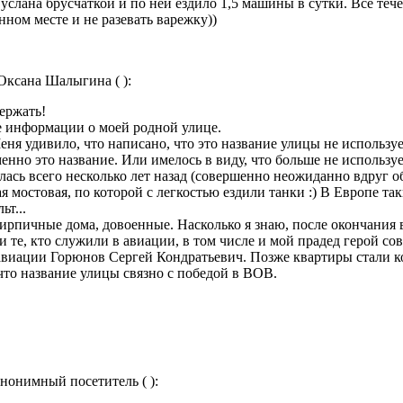
услана брусчаткой и по ней ездило 1,5 машины в сутки. Всё течёт
ном месте и не разевать варежку))
 Оксана Шалыгина ( ):
ержать!
е информации о моей родной улице.
ня удивило, что написано, что это название улицы не использует
енно это название. Или имелось в виду, что больше не использу
сь всего несколько лет назад (совершенно неожиданно вдруг обр
 мостовая, по которой с легкостью ездили танки :) В Европе так
ьт...
кирпичные дома, довоенные. Насколько я знаю, после окончания 
те, кто служили в авиации, в том числе и мой прадед герой со
авиации Горюнов Сергей Кондратьевич. Позже квартиры стали ко
что название улицы связно с победой в ВОВ.
Анонимный посетитель ( ):