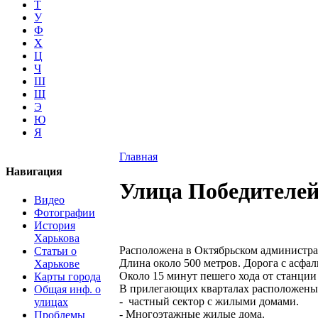
Т
У
Ф
Х
Ц
Ч
Ш
Щ
Э
Ю
Я
Главная
Навигация
Улица Победителе
Видео
Фотографии
История
Харькова
Расположена в Октябрьском администра
Статьи о
Длина около 500 метров. Дорога с асфа
Харькове
Около 15 минут пешего хода от станции
Карты города
В прилегающих кварталах расположены
Общая инф. о
- частный сектор с жилыми домами.
улицах
- Многоэтажные жилые дома.
Проблемы