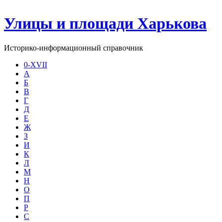
Улицы и площади Харькова
Историко-информационный справочник
0-XVII
А
Б
В
Г
Д
Е
Ж
З
И
К
Л
М
Н
О
П
Р
С