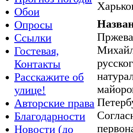
Харько
Обои
Назва
Опросы
Пржева
Ссылки
Михайл
Гостевая,
русско
Контакты
натурал
Расскажите об
майоро
улице!
Петерб
Авторские права
Согласн
Благодарности
первона
Новости (до