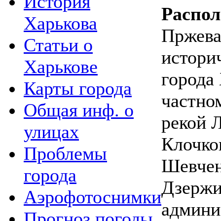
История
Распо
Харькова
Пржева
Статьи о
истори
Харькове
города 
Карты города
частно
Общая инф. о
рекой 
улицах
Клочко
Проблемы
Шевчен
города
Дзержи
Аэрофотоснимки
админи
Прогноз погоды