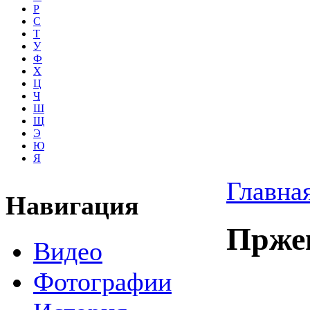
Р
С
Т
У
Ф
Х
Ц
Ч
Ш
Щ
Э
Ю
Я
Главна
Навигация
Пржев
Видео
Фотографии