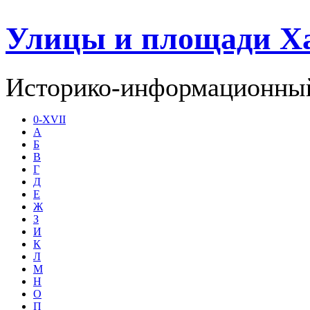
Улицы и площади Х
Историко-информационный
0-XVII
А
Б
В
Г
Д
Е
Ж
З
И
К
Л
М
Н
О
П