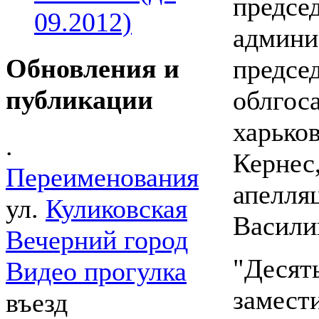
предсе
09.2012)
админи
Обновления и
предсе
публикации
облгос
харько
.
Кернес
Переименования
апелля
ул.
Куликовская
Васили
Вечерний город
"Десять
Видео прогулка
замест
въезд