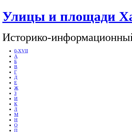
Улицы и площади Х
Историко-информационный
0-XVII
А
Б
В
Г
Д
Е
Ж
З
И
К
Л
М
Н
О
П