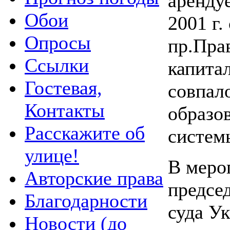
аренду
Обои
2001 г.
Опросы
пр.Пра
Ссылки
капита
Гостевая,
совпал
Контакты
образо
Расскажите об
систем
улице!
В меро
Авторские права
предсе
Благодарности
суда У
Новости (до