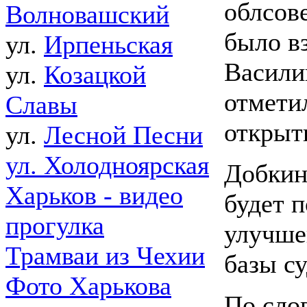
облсов
Волновашский
было вз
ул.
Ирпеньская
Василий
ул.
Козацкой
отмети
Славы
открыт
ул.
Лесной Песни
ул. Холодноярская
Добкин 
Харьков - видео
будет 
прогулка
улучше
Трамваи из Чехии
базы с
Фото Харькова
По сло