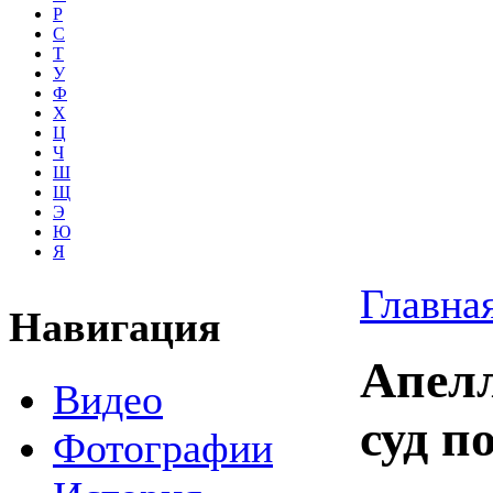
Р
С
Т
У
Ф
Х
Ц
Ч
Ш
Щ
Э
Ю
Я
Главна
Навигация
Апел
Видео
суд п
Фотографии