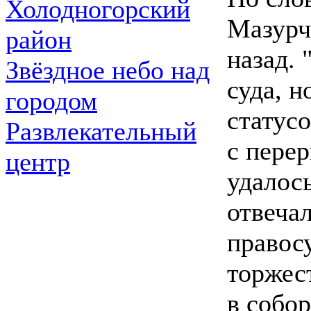
Холодногорский
Мазурчу
район
назад. 
Звёздное небо над
суда, н
городом
статус
Развлекательный
с перер
центр
удалось
отвечал
правосу
торжес
в собо