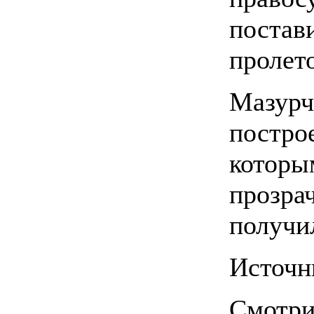
постав
пролето
Мазурч
построе
которы
прозрач
получи
Источни
Смотри