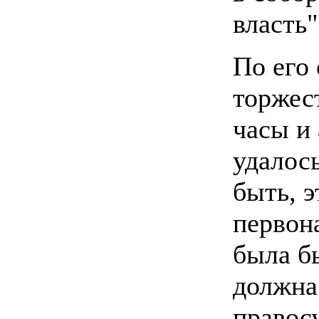
власть"
По его
торжес
часы и
удалось
быть, э
первон
была б
должна
правос