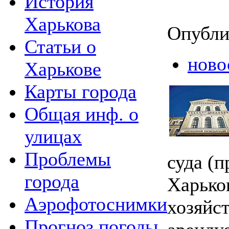
История
Харькова
Опубли
Статьи о
ново
Харькове
Карты города
Общая инф. о
улицах
Проблемы
суда (п
города
Харько
Аэрофотоснимки
хозяйс
Прогноз погоды