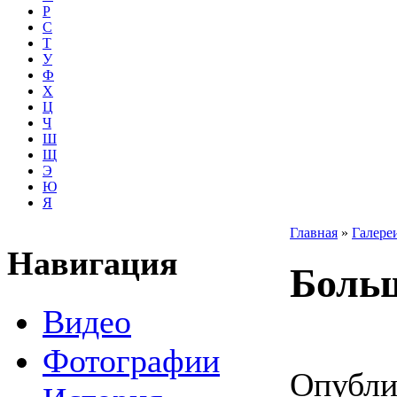
Р
С
Т
У
Ф
Х
Ц
Ч
Ш
Щ
Э
Ю
Я
Главная
»
Галере
Навигация
Больш
Видео
Фотографии
Опубли