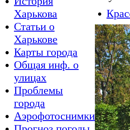
История
Крас
Харькова
Статьи о
Харькове
Карты города
Общая инф. о
улицах
Проблемы
города
Аэрофотоснимки
Прогноз погоды