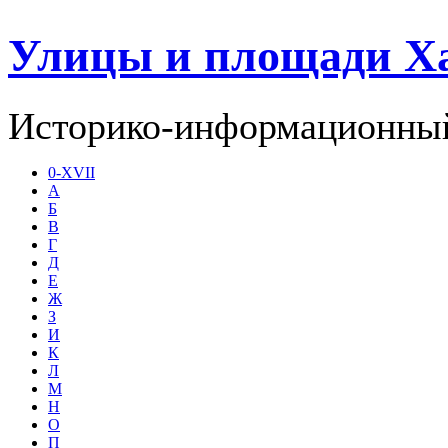
Улицы и площади Х
Историко-информационный
0-XVII
А
Б
В
Г
Д
Е
Ж
З
И
К
Л
М
Н
О
П