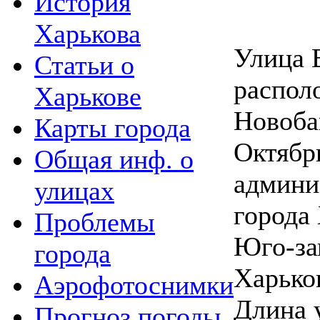
История
Харькова
Улица 
Статьи о
распол
Харькове
Новоба
Карты города
Октябр
Общая инф. о
админи
улицах
города 
Проблемы
Юго-за
города
Харько
Аэрофотоснимки
Длина 
Прогноз погоды