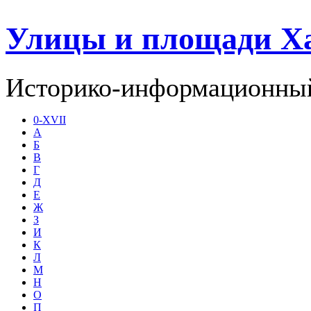
Улицы и площади Х
Историко-информационный
0-XVII
А
Б
В
Г
Д
Е
Ж
З
И
К
Л
М
Н
О
П