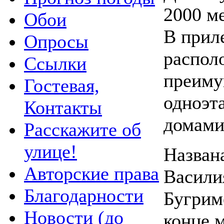
2000 м
Обои
В прил
Опросы
распол
Ссылки
преим
Гостевая,
одноэ
Контакты
домами
Расскажите об
улице!
Названа
Авторские права
Васили
Благодарности
Бугрим
Новости (до
конце м