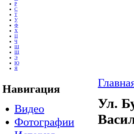
Р
С
Т
У
Ф
Х
Ц
Ч
Ш
Щ
Э
Ю
Я
Главна
Навигация
Ул. Б
Видео
Васи
Фотографии