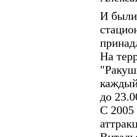
И были
стацио
принад
На тер
"Ракушк
каждый 
до 23.0
С 2005
аттрак
Виталь