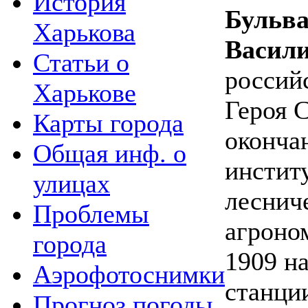
История
Бульва
Харькова
Васил
Статьи о
россий
Харькове
Героя 
Карты города
оконча
Общая инф. о
институ
улицах
леснич
Проблемы
агроно
города
1909 н
Аэрофотоснимки
станции
Прогноз погоды