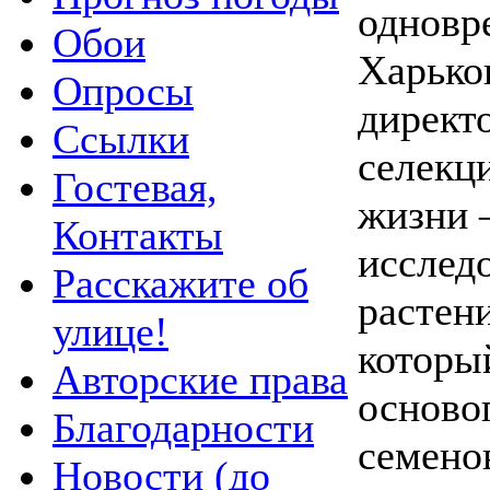
одновр
Обои
Харьков
Опросы
директ
Ссылки
селекц
Гостевая,
жизни 
Контакты
исслед
Расскажите об
растени
улице!
который
Авторские права
осново
Благодарности
семенов
Новости (до