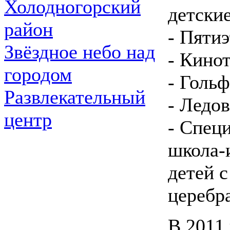
Холодногорский
детски
район
- Пяти
Звёздное небо над
- Кинот
городом
- Гольф
Развлекательный
- Ледов
центр
- Спец
школа-и
детей 
церебр
В 2011