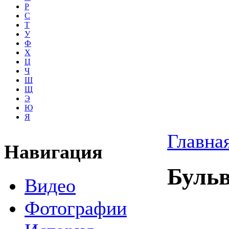
Р
С
Т
У
Ф
Х
Ц
Ч
Ш
Щ
Э
Ю
Я
Главна
Навигация
Буль
Видео
Фотографии