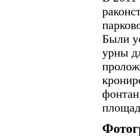
раконс
парков
Были у
урны д
пролож
кронир
фонтан
площад
Фотог