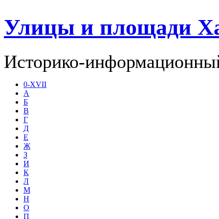
Улицы и площади Х
Историко-информационный
0-XVII
А
Б
В
Г
Д
Е
Ж
З
И
К
Л
М
Н
О
П