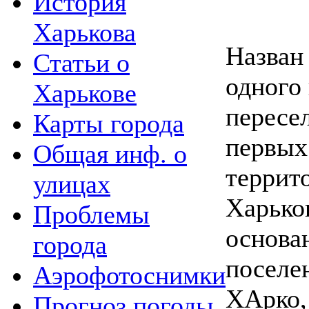
История
Харькова
Назван 
Статьи о
одного
Харькове
пересе
Карты города
первых
Общая инф. о
террит
улицах
Харько
Проблемы
основа
города
поселен
Аэрофотоснимки
ХАрко,
Прогноз погоды