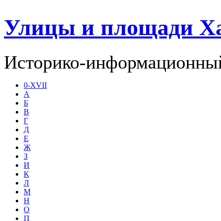
Улицы и площади Х
Историко-информационный
0-XVII
А
Б
В
Г
Д
Е
Ж
З
И
К
Л
М
Н
О
П