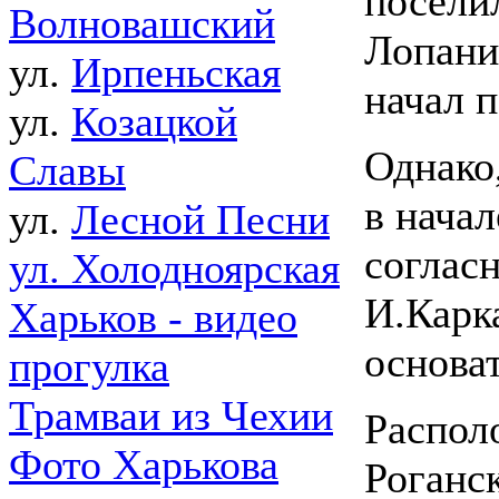
посели
Волновашский
Лопани
ул.
Ирпеньская
начал п
ул.
Козацкой
Однако
Славы
в начал
ул.
Лесной Песни
согласн
ул. Холодноярская
И.Карк
Харьков - видео
основа
прогулка
Трамваи из Чехии
Распол
Фото Харькова
Роганс