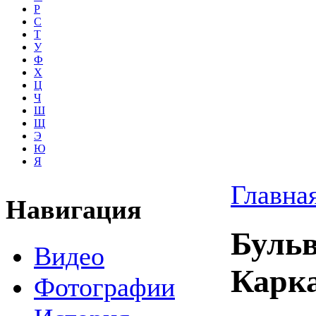
Р
С
Т
У
Ф
Х
Ц
Ч
Ш
Щ
Э
Ю
Я
Главна
Навигация
Буль
Видео
Карк
Фотографии