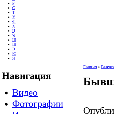
Р
С
Т
У
Ф
Х
Ц
Ч
Ш
Щ
Э
Ю
Я
Главная
»
Галере
Навигация
Бывш
Видео
Фотографии
Опубли