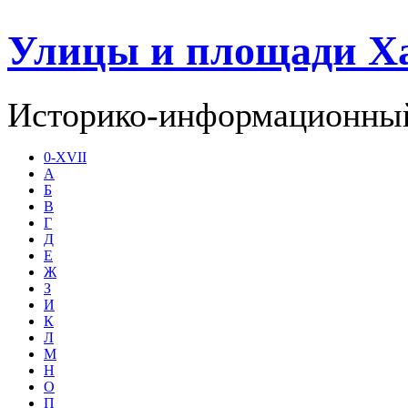
Улицы и площади Х
Историко-информационный
0-XVII
А
Б
В
Г
Д
Е
Ж
З
И
К
Л
М
Н
О
П