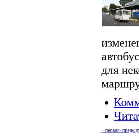
изменен
автобу
для не
маршру
Комм
Чита
« первая
‹ предыд