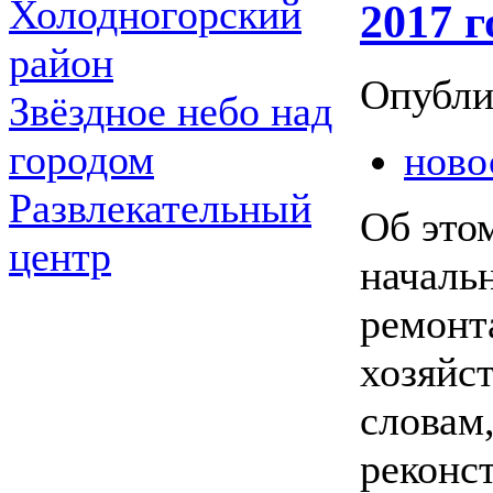
Холодногорский
2017 г
район
Опубли
Звёздное небо над
городом
ново
Развлекательный
Об это
центр
началь
ремонт
хозяйс
словам
реконс