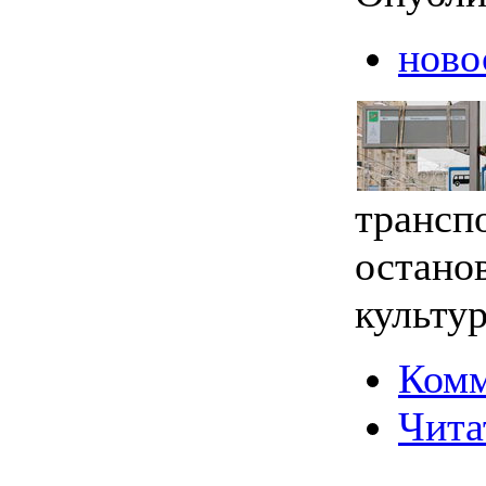
ново
трансп
остано
культу
Комм
Чита