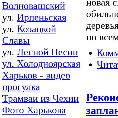
новая 
Волновашский
обильн
ул.
Ирпеньская
деревь
ул.
Козацкой
по всем
Славы
ул.
Лесной Песни
Комм
ул. Холодноярская
Чита
Харьков - видео
прогулка
Рекон
Трамваи из Чехии
запла
Фото Харькова