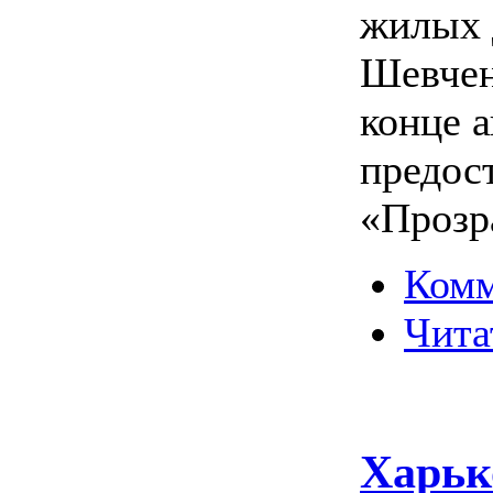
жилых 
Шевчен
конце 
предос
«Прозр
Комм
Чита
Харько