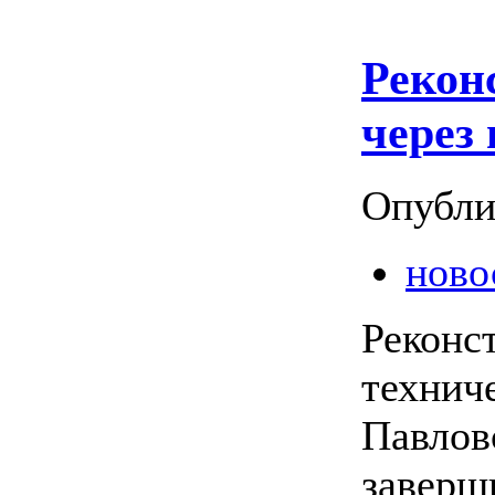
Рекон
через 
Опубли
ново
Реконс
технич
Павлов
заверши