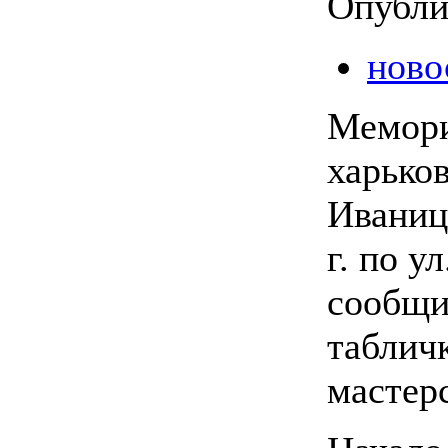
Опубли
ново
Мемори
харько
Иваниц
г. по у
сообщи
табличк
мастер