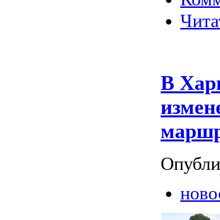
Чита
В Хар
измен
маршр
Опубли
ново