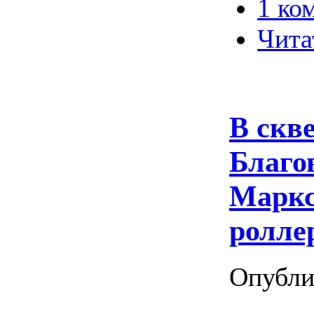
1 ко
Чита
В скв
Благо
Маркс
ролле
Опубли