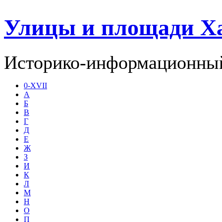
Улицы и площади Х
Историко-информационный
0-XVII
А
Б
В
Г
Д
Е
Ж
З
И
К
Л
М
Н
О
П