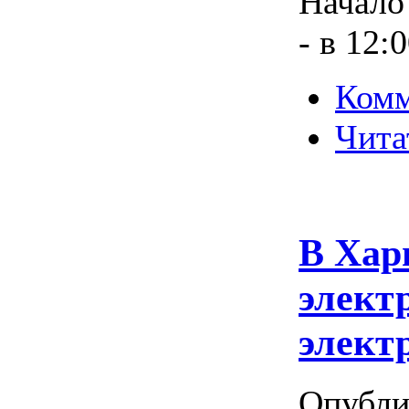
Начало
- в 12:0
Комм
Чита
В Хар
элект
элект
Опубли