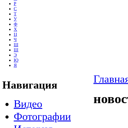
Р
С
Т
У
Ф
Х
Ц
Ч
Ш
Щ
Э
Ю
Я
Главна
Навигация
новос
Видео
Фотографии