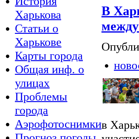
История
В Хар
Харькова
между
Статьи о
Харькове
Опубли
Карты города
ново
Общая инф. о
улицах
Проблемы
города
Аэрофотоснимки
в Харь
Прогноз погоды
участие