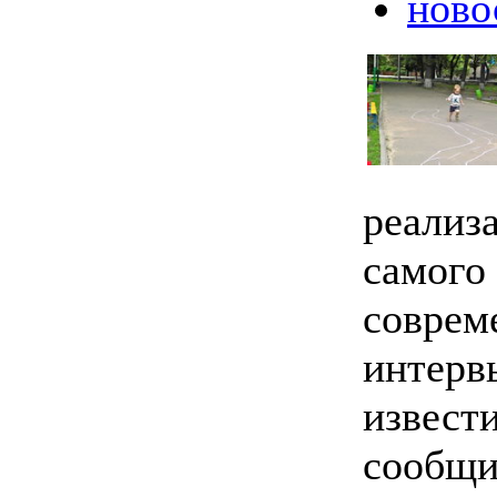
ново
реализ
самого
соврем
интерв
извести
сообщи