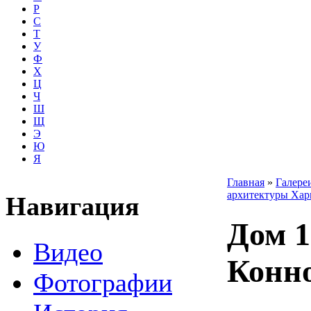
Р
С
Т
У
Ф
Х
Ц
Ч
Ш
Щ
Э
Ю
Я
Главная
»
Галере
архитектуры Хар
Навигация
Дом 1
Видео
Конн
Фотографии