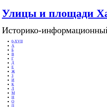
Улицы и площади Х
Историко-информационный
0-XVII
А
Б
В
Г
Д
Е
Ж
З
И
К
Л
М
Н
О
П