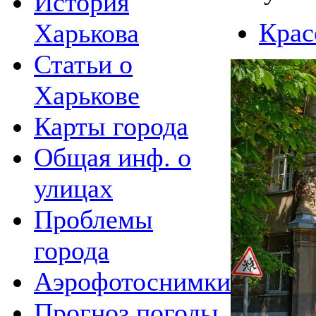
История
Крас
Харькова
Статьи о
Харькове
Карты города
Общая инф. о
улицах
Проблемы
города
Аэрофотоснимки
Прогноз погоды