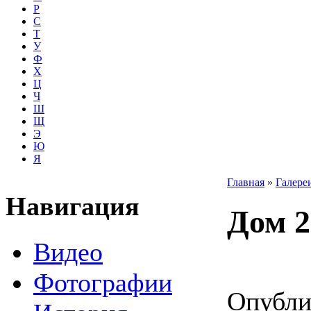
Р
С
Т
У
Ф
Х
Ц
Ч
Ш
Щ
Э
Ю
Я
Главная
»
Галере
Навигация
Дом 2
Видео
Фотографии
Опубли