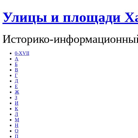
Улицы и площади Х
Историко-информационный
0-XVII
А
Б
В
Г
Д
Е
Ж
З
И
К
Л
М
Н
О
П