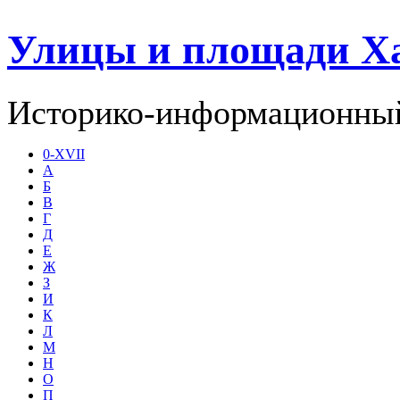
Улицы и площади Х
Историко-информационный
0-XVII
А
Б
В
Г
Д
Е
Ж
З
И
К
Л
М
Н
О
П