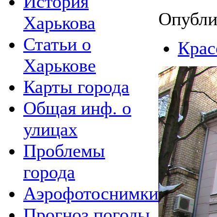
История
Опублик
Харькова
Статьи о
Крас
Харькове
Карты города
Общая инф. о
улицах
Проблемы
города
Аэрофотоснимки
Прогноз погоды