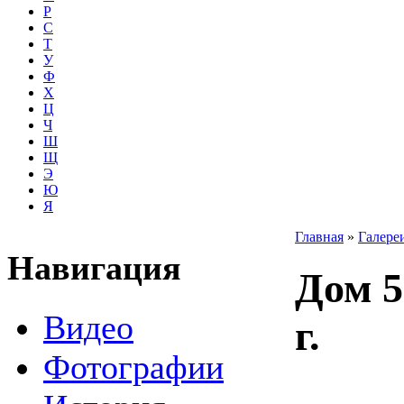
Р
С
Т
У
Ф
Х
Ц
Ч
Ш
Щ
Э
Ю
Я
Главная
»
Галере
Навигация
Дом 5
Видео
г.
Фотографии