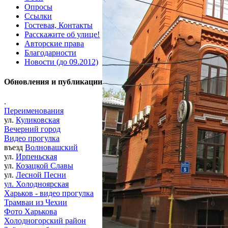
Опросы
Ссылки
Гостевая, Контакты
Расскажите об улице!
Авторские права
Благодарности
Новости (до 09.2012)
Обновления и публикации
.
Переименования
ул.
Куликовская
Вечерний город
Видео прогулка
въезд
Волновашский
ул.
Ирпеньская
ул.
Козацкой Славы
ул.
Лесной Песни
ул. Холодноярская
Харьков - видео прогулка
Трамваи из Чехии
Фото Харькова
Холодногорский район