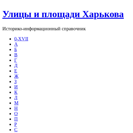
Улицы и площади Харькова
Историко-информационный справочник
0-XVII
А
Б
В
Г
Д
Е
Ж
З
И
К
Л
М
Н
О
П
Р
С