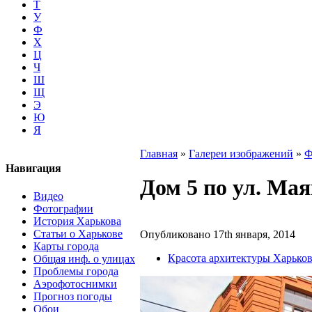
Т
У
Ф
Х
Ц
Ч
Ш
Щ
Э
Ю
Я
Главная
»
Галереи изображений
»
Ф
Навигация
Дом 5 по ул. Ма
Видео
Фотографии
История Харькова
Статьи о Харькове
Опубликовано 17th января, 2014
Карты города
Красота архитектуры Харько
Общая инф. о улицах
Проблемы города
Аэрофотоснимки
Прогноз погоды
Обои