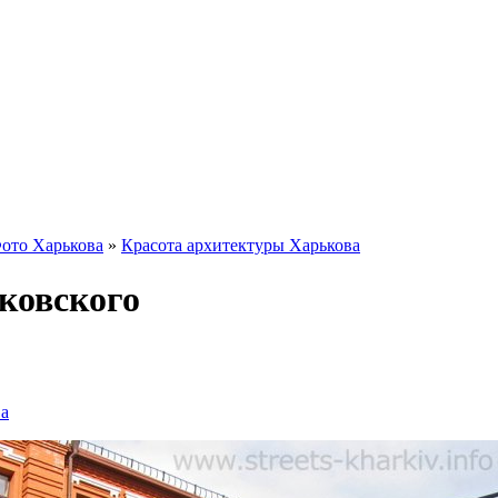
ото Харькова
»
Красота архитектуры Харькова
яковского
ва