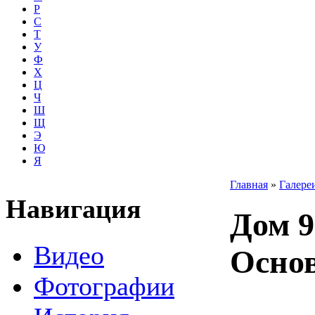
Р
С
Т
У
Ф
Х
Ц
Ч
Ш
Щ
Э
Ю
Я
Главная
»
Галере
Навигация
Дом 9
Видео
Осно
Фотографии