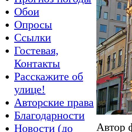
Обои
Опросы
Ссылки
Гостевая,
Контакты
Расскажите об
улице!
Авторские права
Благодарности
Автор 
Новости (до