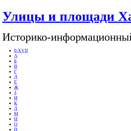
Улицы и площади Х
Историко-информационный
0-XVII
А
Б
В
Г
Д
Е
Ж
З
И
К
Л
М
Н
О
П