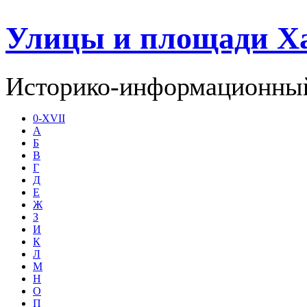
Улицы и площади Х
Историко-информационный
0-XVII
А
Б
В
Г
Д
Е
Ж
З
И
К
Л
М
Н
О
П