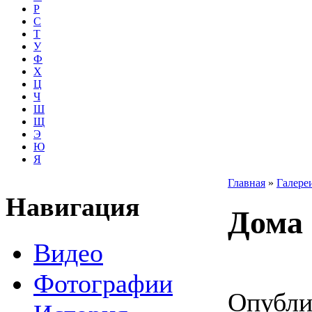
Р
С
Т
У
Ф
Х
Ц
Ч
Ш
Щ
Э
Ю
Я
Главная
»
Галере
Навигация
Дома 
Видео
Фотографии
Опубли