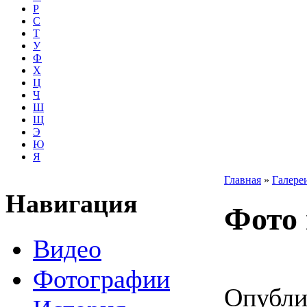
Р
С
Т
У
Ф
Х
Ц
Ч
Ш
Щ
Э
Ю
Я
Главная
»
Галере
Навигация
Фото 
Видео
Фотографии
Опублик