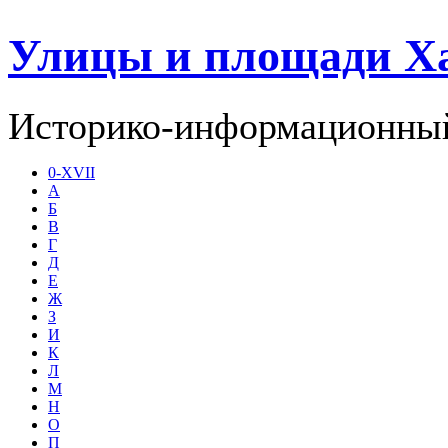
Улицы и площади Х
Историко-информационный
0-XVII
А
Б
В
Г
Д
Е
Ж
З
И
К
Л
М
Н
О
П