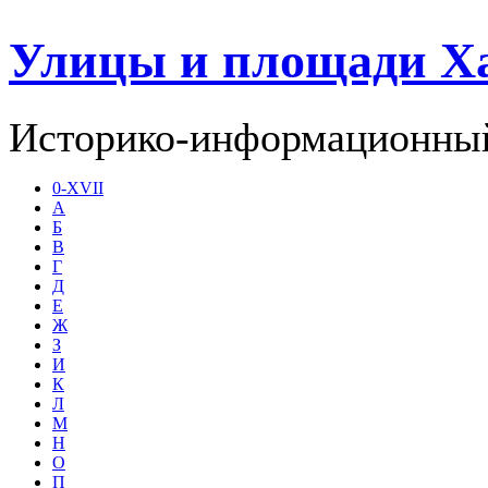
Улицы и площади Х
Историко-информационный
0-XVII
А
Б
В
Г
Д
Е
Ж
З
И
К
Л
М
Н
О
П