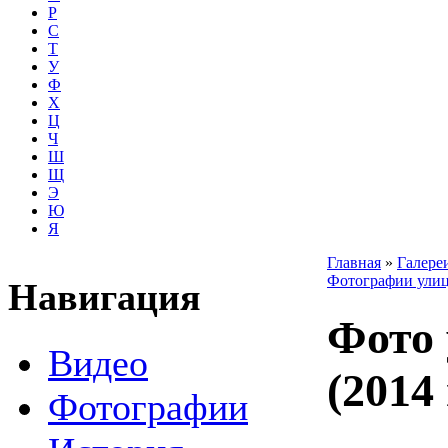
Р
С
Т
У
Ф
Х
Ц
Ч
Ш
Щ
Э
Ю
Я
Главная
»
Галере
Фотографии улиц
Навигация
Фото 
Видео
(2014 
Фотографии