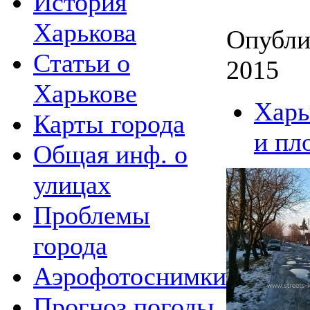
История
Харькова
Опубли
Статьи о
2015
Харькове
Харь
Карты города
и пл
Общая инф. о
улицах
Проблемы
города
Аэрофотоснимки
Прогноз погоды