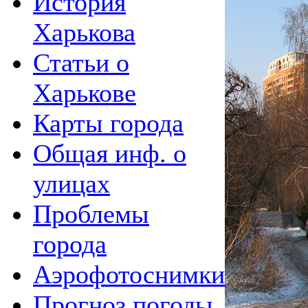
История
Харькова
Статьи о
Харькове
Карты города
Общая инф. о
улицах
Проблемы
города
Аэрофотоснимки
Прогноз погоды