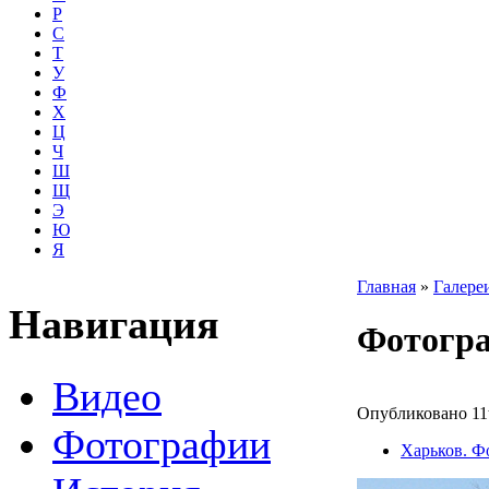
Р
С
Т
У
Ф
Х
Ц
Ч
Ш
Щ
Э
Ю
Я
Главная
»
Галере
Навигация
Фотогра
Видео
Опубликовано 11t
Фотографии
Харьков. Ф