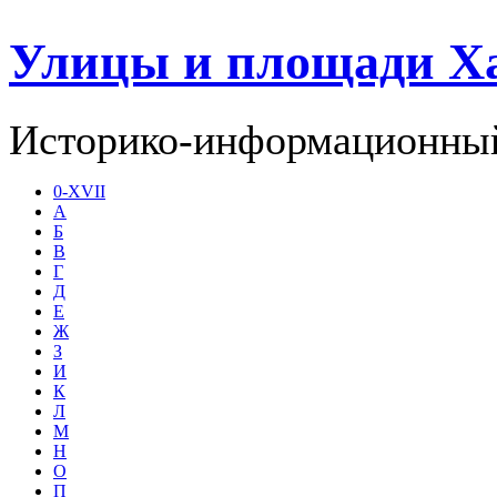
Улицы и площади Х
Историко-информационный
0-XVII
А
Б
В
Г
Д
Е
Ж
З
И
К
Л
М
Н
О
П