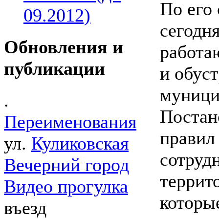
По его 
09.2012)
сегодн
Обновления и
работа
публикации
и обуст
муници
.
Постан
Переименования
правил
ул.
Куликовская
сотруд
Вечерний город
террит
Видео прогулка
которые
въезд