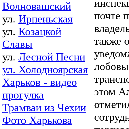
инспек
Волновашский
почте 
ул.
Ирпеньская
владель
ул.
Козацкой
также 
Славы
уведом
ул.
Лесной Песни
лобовы
ул. Холодноярская
трансп
Харьков - видео
этом А
прогулка
отметил
Трамваи из Чехии
сотруд
Фото Харькова