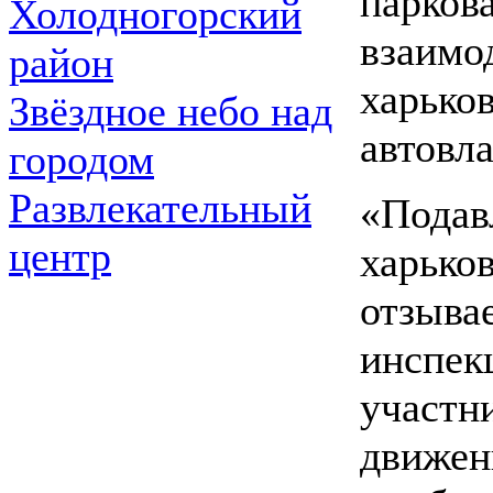
парков
Холодногорский
взаимо
район
харько
Звёздное небо над
автовл
городом
Развлекательный
«Подав
центр
харько
отзывае
инспек
участн
движен