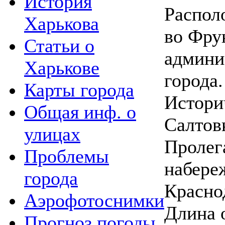
История
Распол
Харькова
во Фру
Статьи о
админи
Харькове
города.
Карты города
Истори
Общая инф. о
Салтов
улицах
Пролег
Проблемы
набере
города
Красно
Аэрофотоснимки
Длина 
Прогноз погоды