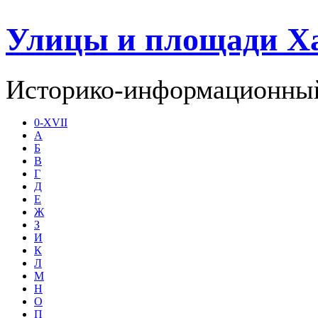
Улицы и площади Х
Историко-информационный
0-XVII
А
Б
В
Г
Д
Е
Ж
З
И
К
Л
М
Н
О
П