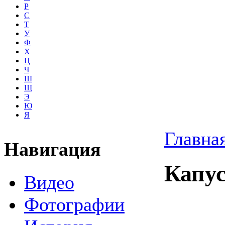
Р
С
Т
У
Ф
Х
Ц
Ч
Ш
Щ
Э
Ю
Я
Главна
Навигация
Капу
Видео
Фотографии