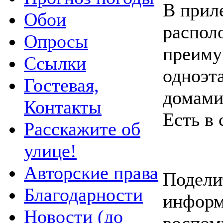
В прил
Обои
распол
Опросы
преим
Ссылки
одноэ
Гостевая,
домами
Контакты
Есть в 
Расскажите об
улице!
Авторские права
Подели
Благодарности
информ
Новости (до
воспом