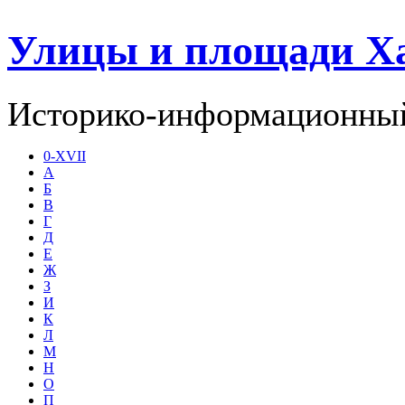
Улицы и площади Х
Историко-информационный
0-XVII
А
Б
В
Г
Д
Е
Ж
З
И
К
Л
М
Н
О
П