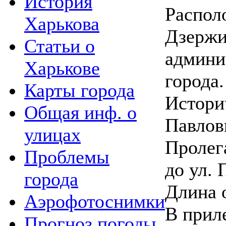
История
Распол
Харькова
Дзержи
Статьи о
админи
Харькове
города.
Карты города
Истори
Общая инф. о
Павлов
улицах
Пролега
Проблемы
до ул. 
города
Длина 
Аэрофотоснимки
В прил
Прогноз погоды