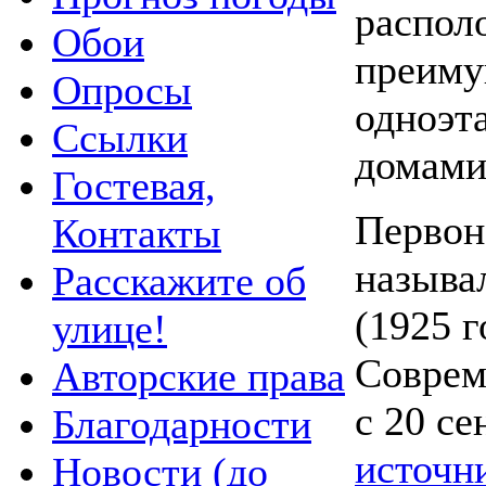
распол
Обои
преим
Опросы
одноэ
Ссылки
домами
Гостевая,
Первон
Контакты
называ
Расскажите об
(1925 г
улице!
Соврем
Авторские права
с 20 се
Благодарности
источн
Новости (до