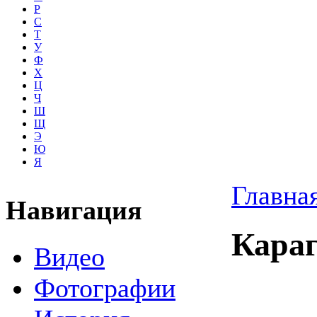
Р
С
Т
У
Ф
Х
Ц
Ч
Ш
Щ
Э
Ю
Я
Главна
Навигация
Кара
Видео
Фотографии