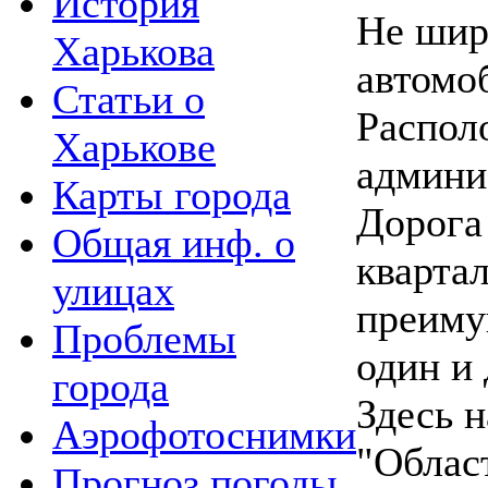
История
Не шир
Харькова
автомо
Статьи о
Распол
Харькове
админи
Карты города
Дорога
Общая инф. о
кварта
улицах
преиму
Проблемы
один и 
города
Здесь н
Аэрофотоснимки
"Облас
Прогноз погоды