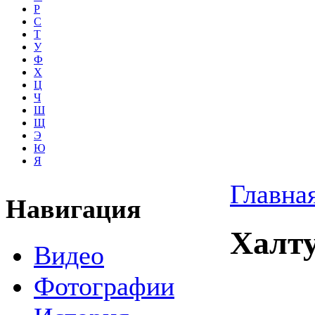
Р
С
Т
У
Ф
Х
Ц
Ч
Ш
Щ
Э
Ю
Я
Главна
Навигация
Халт
Видео
Фотографии