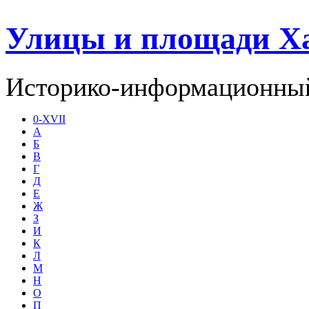
Улицы и площади Х
Историко-информационный
0-XVII
А
Б
В
Г
Д
Е
Ж
З
И
К
Л
М
Н
О
П