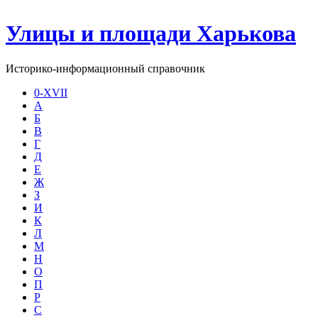
Улицы и площади Харькова
Историко-информационный справочник
0-XVII
А
Б
В
Г
Д
Е
Ж
З
И
К
Л
М
Н
О
П
Р
С