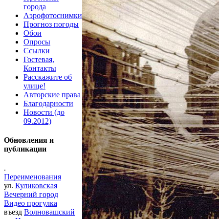
города
Аэрофотоснимки
Прогноз погоды
Обои
Опросы
Ссылки
Гостевая,
Контакты
Расскажите об
улице!
Авторские права
Благодарности
Новости (до
09.2012)
Обновления и
публикации
.
Переименования
ул.
Куликовская
Вечерний город
Видео прогулка
въезд
Волновашский