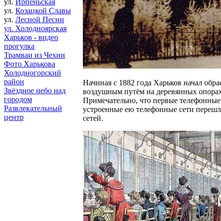
ул.
Ирпеньская
ул.
Козацкой Славы
ул.
Лесной Песни
ул. Холодноярская
Харьков - видео
прогулка
Трамваи из Чехии
Фото Харькова
Холодногорский
район
Начиная с 1882 года Харьков начал об
Звёздное небо над
воздушным путём на деревянных опорах
городом
Примечательно, что первые телефонные 
Развлекательный
устроенные ею телефонные сети перешли
центр
сетей.