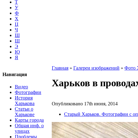
Т
У
Ф
Х
Ц
Ч
Ш
Щ
Э
Ю
Я
Главная
»
Галереи изображений
»
Фото 
Навигация
Харьков в провода
Видео
Фотографии
История
Харькова
Опубликовано 17th июня, 2014
Статьи о
Старый Харьков. Фотографии с о
Харькове
Карты города
Общая инф. о
улицах
Проблемы