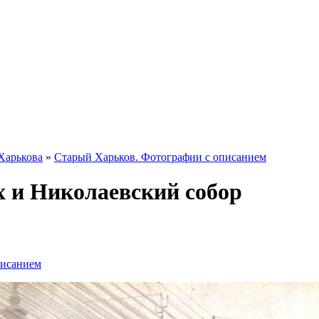
Харькова
»
Старый Харьков. Фотографии с описанием
х и Николаевский собор
писанием