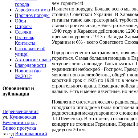
чем гордиться!
города
Начнем по порядку. Больше всего мы зна
Аэрофотоснимки
столица Советской Украины. В Харьков
Прогноз погоды
гиганты такие как тракторный, турбоге
Обои
станкостроительный, «Электротяжмаш»,
Опросы
1940 году в Харькове действовало 1200
Ссылки
превышал уровень 1913 г. Заводы Харь
Гостевая,
Украины и 6% - всего Советского Союза
Контакты
Расскажите об
Город постепенно застраивался, появляла
улице!
гордиться. Самая большая площадь в Евр
Авторские права
уступает лишь площади Тяньаньмэнь в 
Благодарности
украинский небоскреб - Госпром. Гранд
Новости (до
монолитного железобетона, общей площа
09.2012)
короткий срок с 1925 по 1928 гг. в ново
строительного крана. Немецкие войска 
Обновления и
дальше. Есть и менее известные, но не
публикации
Появление систематического радиовещан
.
городского ипподрома была построена и
Переименования
радиостанция международного сношений»
ул.
Куликовская
Т.Г.Шевченко). В этот день, согласно 
Вечерний город
концерт из столицы Германии. Первый в
Видео прогулка
радиусом 20 км.
въезд
Волновашский