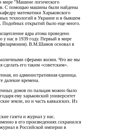
 в мире "Машине логического
рев. С помощью машины были найдены
 кафедру математики Харьковского
онных технологий в Украине и в бывшем
и. Подобных открытий было еще много.
расщепление ядра атома проведено
 у нас в 1939 году. Первый в мире
е филармония). В.М.Шамов основал в
с различными сферами жизни. Что же мы
 сделать его таким «советским».
енная, но административная единица.
е далекие времена.
аменных домов по пальцам можно было
агодаря ему харьковский университет
кие земли, но и часть кавказских. Из
кие газета и журнал у нас.
именно в его произведениях сохранился
 журнал в Российской империи в