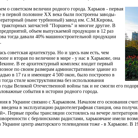
ем о советском величии родного города. Харьков - первая
е в первой половине ХХ века были построены заводы-
нераторный (ныне турбинный) завод им. С.М.Кирова,
 тракторных запчастей "Поршень" и многие другие. В
 предприятий, объем выпускаемой продукции в 12 раз
кова тогда давали 40% машиностроительной продукции
.
сь советская архитектура. Но и здесь нам есть, чем
опе и вторая по величине в мире - у нас в Харькове, она
Пекине. В ее архитектурный комплекс входит первый
иозное по своим размерам административное здание из
дью в 17 га и имеющее 4 500 окон, было построено в
м тогда стиле конструктивизма без использования
в годы Великой Отечественной войны так и не смогли его подорв
маловажные события в истории родного города.
ия в Украине связано с Харьковом. Началом его основания счита
 введена в эксплуатацию радиотелеграфная станция, она получ
. Первые пробы трансляции состоялись на вечере литераторов в
договоренности с берлинскими радистами, харьковчане имели во
 Украине центр аматорского телевидения тоже - в Харькове. В 1