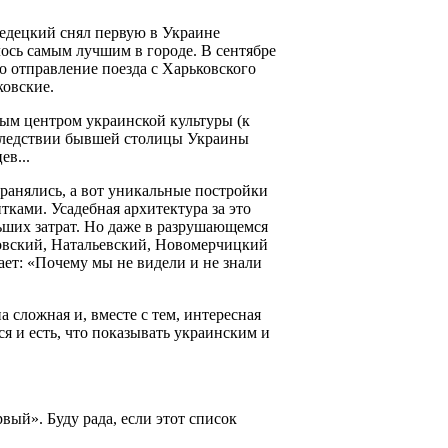
Федецкий снял первую в Украине
лось самым лучшим в городе. В сентябре
о отправление поезда с Харьковского
ковские.
ым центром украинской культуры (к
оследствии бывшей столицы Украины
ев...
хранялись, а вот уникальные постройки
ками. Усадебная архитектура за это
льших затрат. Но даже в разрушающемся
ровский, Натальевский, Новомерчицкий
ает: «Почему мы не видели и не знали
 сложная и, вместе с тем, интересная
ся и есть, что показывать украинским и
вый». Буду рада, если этот список