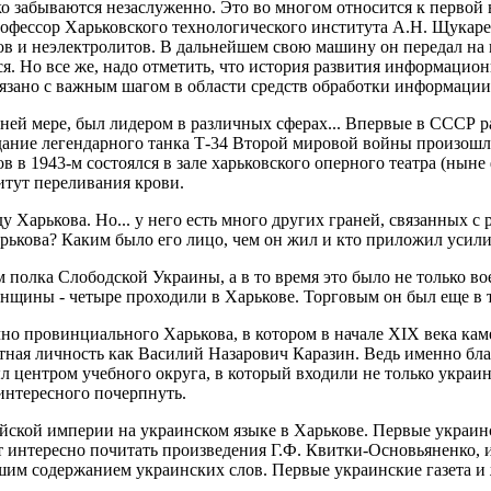
о забываются незаслуженно. Это во многом относится к первой
рофессор Харьковского технологического института А.Н. Щука
ов и неэлектролитов. В дальнейшем свою машину он передал на
лся. Но все же, надо отметить, что история развития информаци
язано с важным шагом в области средств обработки информаци
ней мере, был лидером в различных сферах... Впервые в СССР 
дание легендарного танка Т-34 Второй мировой войны произошло
в в 1943-м состоялся в зале харьковского оперного театра (нын
итут переливания крови.
ду Харькова. Но... у него есть много других граней, связанных 
ькова? Каким было его лицо, чем он жил и кто приложил усилия
 полка Слободской Украины, а в то время это было не только во
щины - четыре проходили в Харькове. Торговым он был еще в т
точно провинциального Харькова, в котором в начале ХІХ века к
артная личность как Василий Назарович Каразин. Ведь именно бл
 центром учебного округа, в который входили не только украинс
интересного почерпнуть.
йской империи на украинском языке в Харькове. Первые украинс
 интересно почитать произведения Г.Ф. Квитки-Основьяненко, 
ьшим содержанием украинских слов. Первые украинские газета и