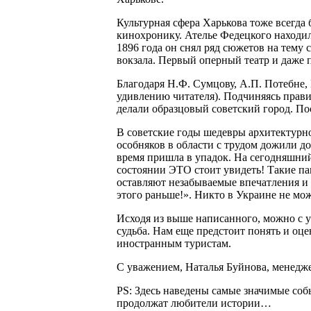
Культурная сфера Харькова тоже всегда
кинохронику. Ателье Федецкого находил
1896 года он снял ряд сюжетов на тему
вокзала. Первый оперный театр и даже пе
Благодаря Н.Ф. Сумцову, А.П. Потебне
удивлению читателя). Подчиняясь прав
делали образцовый советский город. По
В советские годы шедевры архитектурно
особняков в области с трудом дожили д
время пришла в упадок. На сегодняшний
состоянии ЭТО стоит увидеть! Такие п
оставляют незабываемые впечатления и г
этого раньше!». Никто в Украине не мо
Исходя из выше написанного, можно с у
судьба. Нам еще предстоит понять и оце
иностранным туристам.
С уважением, Наталья Буйнова, менед
PS: Здесь наведены самые значимые собы
продолжат любители истории…