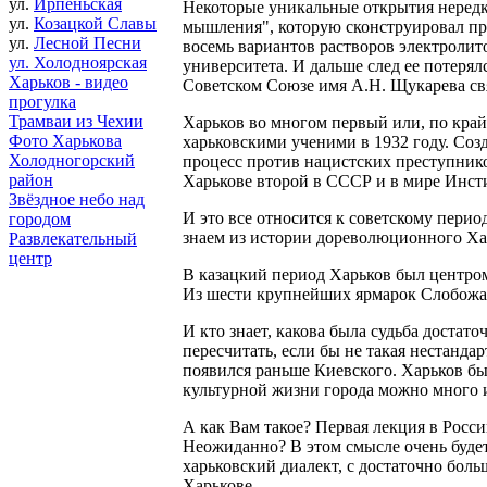
ул.
Ирпеньская
Некоторые уникальные открытия нередк
ул.
Козацкой Славы
мышления", которую сконструировал п
ул.
Лесной Песни
восемь вариантов растворов электролит
ул. Холодноярская
университета. И дальше след ее потеря
Харьков - видео
Советском Союзе имя А.Н. Щукарева св
прогулка
Трамваи из Чехии
Харьков во многом первый или, по край
Фото Харькова
харьковскими ученими в 1932 году. Соз
Холодногорский
процесс против нацистских преступнико
район
Харькове второй в СССР и в мире Инст
Звёздное небо над
И это все относится к советскому перио
городом
знаем из истории дореволюционного Хар
Развлекательный
центр
В казацкий период Харьков был центром
Из шести крупнейших ярмарок Слобожан
И кто знает, какова была судьба доста
пересчитать, если бы не такая нестанд
появился раньше Киевского. Харьков был
культурной жизни города можно много 
А как Вам такое? Первая лекция в Росси
Неожиданно? В этом смысле очень будет
харьковский диалект, с достаточно бол
Харькове.