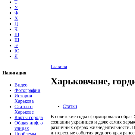
Т
У
Ф
Х
Ц
Ч
Ш
Щ
Э
Ю
Я
Главная
Навигация
Харьковчане, горд
Видео
Фотографии
История
Харькова
Статьи
Статьи о
Харькове
В советские годы сформировался образ
Карты города
сознании украинцев и даже самих харьк
Общая инф. о
различных сферах жизнедеятельности. По
улицах
интересные события родного края ранее 
Проблемы