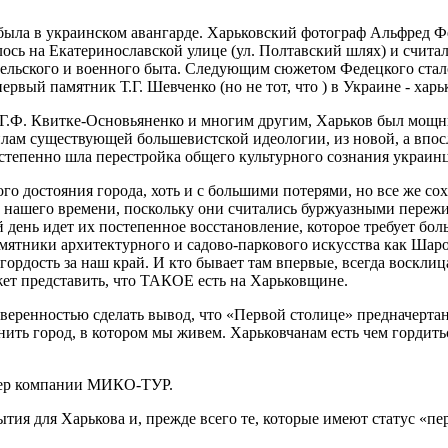
 была в украинском авангарде. Харьковский фотограф Альфред 
ось на Екатеринославской улице (ул. Полтавский шлях) и счита
 сельского и военного быта. Следующим сюжетом Федецкого стал
рвый памятник Т.Г. Шевченко (но не тот, что ) в Украине - харь
, Г.Ф. Квитке-Основьяненко и многим другим, Харьков был мощн
илам существующей большевистской идеологии, из новой, а вп
степенно шла перестройка общего культурного сознания украинц
го достояния города, хоть и с большими потерями, но все же со
о нашего времени, поскольку они считались буржуазными пережит
 день идет их постепенное восстановление, которое требует бо
амятники архитектурного и садово-паркового искусства как Ша
ордость за наш край. И кто бывает там впервые, всегда восклиц
жет представить, что ТАКОЕ есть на Харьковщине.
веренностью сделать вывод, что «Первой столице» предначертана
нить город, в котором мы живем. Харьковчанам есть чем гордить
жер компании МИКО-ТУР.
тия для Харькова и, прежде всего те, которые имеют статус «пер