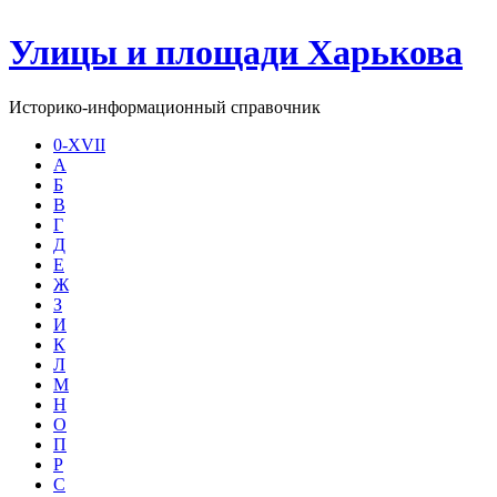
Улицы и площади Харькова
Историко-информационный справочник
0-XVII
А
Б
В
Г
Д
Е
Ж
З
И
К
Л
М
Н
О
П
Р
С