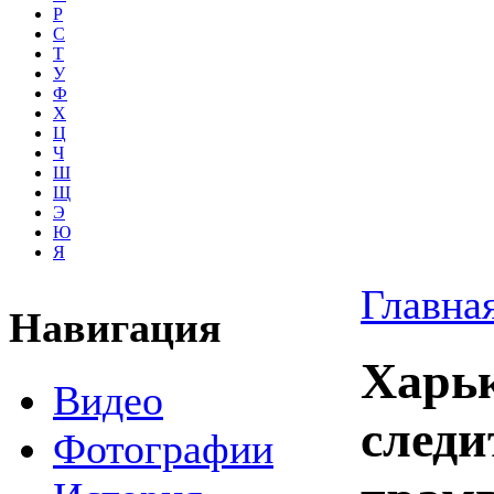
Р
С
Т
У
Ф
Х
Ц
Ч
Ш
Щ
Э
Ю
Я
Главна
Навигация
Харьк
Видео
следи
Фотографии