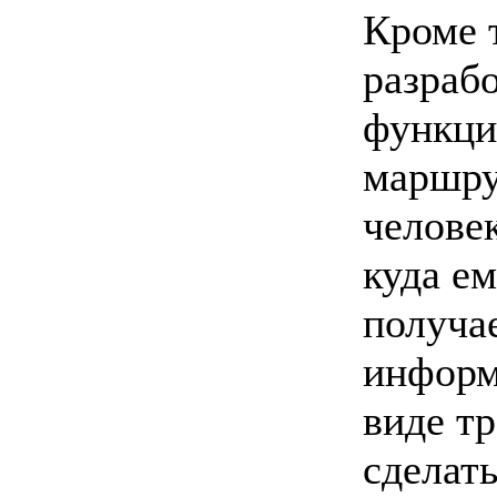
Кроме т
разрабо
функци
маршру
человек
куда ем
получа
информ
виде т
сделать