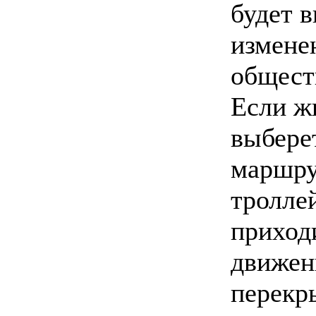
будет 
измене
общест
Если ж
выбере
маршру
троллей
приход
движен
перекр