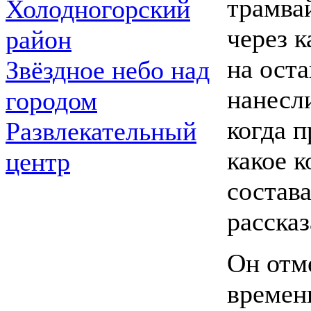
трамва
Холодногорский
через к
район
на оста
Звёздное небо над
нанесл
городом
когда п
Развлекательный
какое 
центр
состава
расска
Он отме
времен