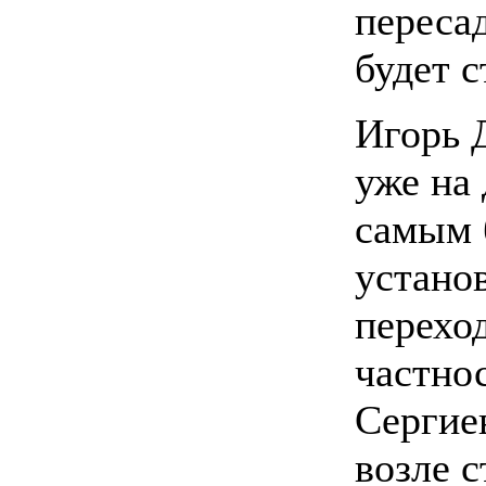
пересад
будет с
Игорь 
уже на 
самым 
устано
переход
частнос
Сергие
возле с