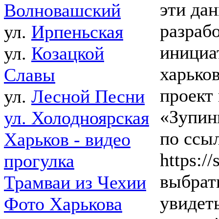
эти да
Волновашский
разраб
ул.
Ирпеньская
инициа
ул.
Козацкой
харьков
Славы
проект
ул.
Лесной Песни
«Зупин
ул. Холодноярская
по ссы
Харьков - видео
https:/
прогулка
выбрат
Трамваи из Чехии
увидеть
Фото Харькова