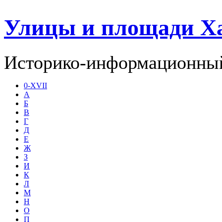
Улицы и площади Х
Историко-информационный
0-XVII
А
Б
В
Г
Д
Е
Ж
З
И
К
Л
М
Н
О
П