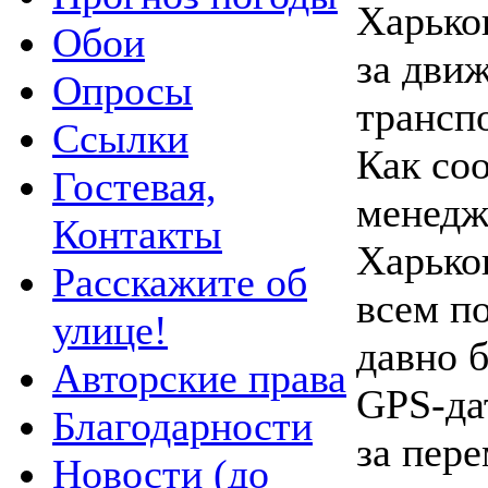
Харьков
Обои
за дви
Опросы
трансп
Ссылки
Как со
Гостевая,
менедж
Контакты
Харько
Расскажите об
всем п
улице!
давно 
Авторские права
GPS-да
Благодарности
за пер
Новости (до