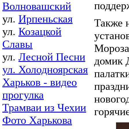
поддер
Волновашский
ул.
Ирпеньская
Также 
ул.
Козацкой
устано
Славы
Мороза
ул.
Лесной Песни
домик 
ул. Холодноярская
палатки
Харьков - видео
праздн
прогулка
нового
Трамваи из Чехии
горячи
Фото Харькова