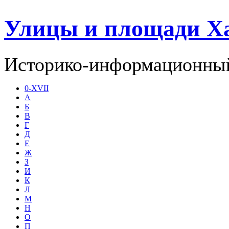
Улицы и площади Х
Историко-информационный
0-XVII
А
Б
В
Г
Д
Е
Ж
З
И
К
Л
М
Н
О
П