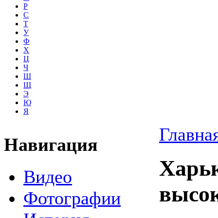
Р
С
Т
У
Ф
Х
Ц
Ч
Ш
Щ
Э
Ю
Я
Главна
Навигация
Харьк
Видео
высок
Фотографии