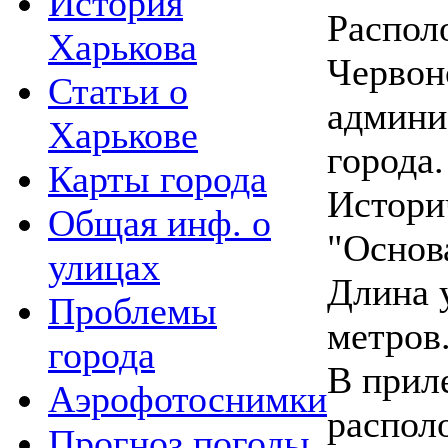
История
Распол
Харькова
Червон
Статьи о
админи
Харькове
города.
Карты города
Истори
Общая инф. о
"Основ
улицах
Длина 
Проблемы
метров
города
В прил
Аэрофотоснимки
распол
Прогноз погоды