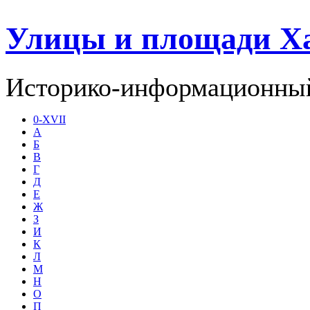
Улицы и площади Х
Историко-информационный
0-XVII
А
Б
В
Г
Д
Е
Ж
З
И
К
Л
М
Н
О
П