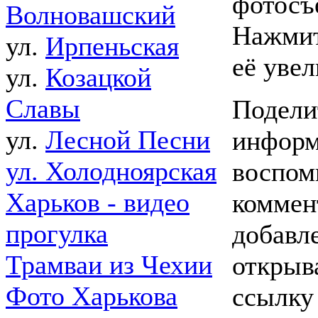
фотосъ
Волновашский
Нажмит
ул.
Ирпеньская
её уве
ул.
Козацкой
Славы
Подели
ул.
Лесной Песни
информ
ул. Холодноярская
воспом
Харьков - видео
коммен
прогулка
добавл
Трамваи из Чехии
открыв
Фото Харькова
ссылку