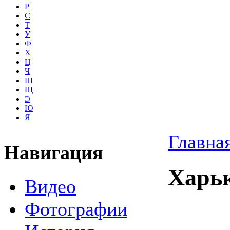
Р
С
Т
У
Ф
Х
Ц
Ч
Ш
Щ
Э
Ю
Я
Главна
Навигация
Харьк
Видео
Фотографии