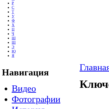
Р
С
Т
У
Ф
Х
Ц
Ч
Ш
Щ
Э
Ю
Я
Главна
Навигация
Ключ
Видео
Фотографии