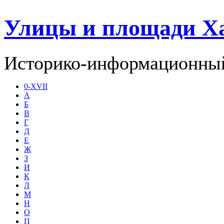
Улицы и площади Х
Историко-информационный
0-XVII
А
Б
В
Г
Д
Е
Ж
З
И
К
Л
М
Н
О
П