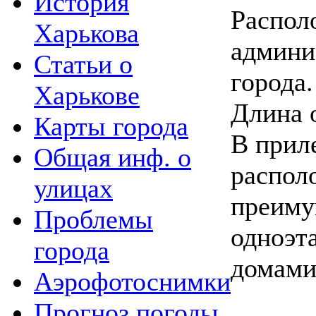
История
Распол
Харькова
админи
Статьи о
города.
Харькове
Длина 
Карты города
В прил
Общая инф. о
распол
улицах
преим
Проблемы
одноэ
города
домами
Аэрофотоснимки
Прогноз погоды