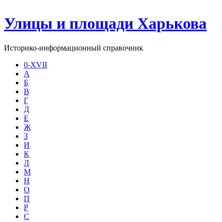
Улицы и площади Харькова
Историко-информационный справочник
0-XVII
А
Б
В
Г
Д
Е
Ж
З
И
К
Л
М
Н
О
П
Р
С