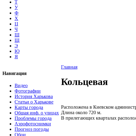
Т
У
Ф
Х
Ц
Ч
Ш
Щ
Э
Ю
Я
Главная
Навигация
Кольцевая
Видео
Фотографии
История Харькова
Статьи о Харькове
Расположена в Киевском администр
Карты города
Длина около 720 м.
Общая инф. о улицах
В прилегающих кварталах располо
Проблемы города
Аэрофотоснимки
Прогноз погоды
Обои