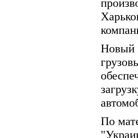
произв
Харьков
компан
Новый 
грузов
обеспе
загрузк
автомоб
По мат
"Украи