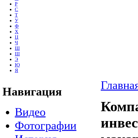
Р
С
Т
У
Ф
Х
Ц
Ч
Ш
Щ
Э
Ю
Я
Главна
Навигация
Компа
Видео
инвес
Фотографии