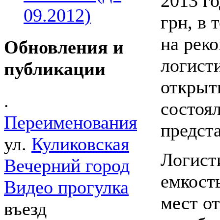
2013 г
09.2012)
грн, в 
на рек
Обновления и
логист
публикации
открыт
.
состоял
Переименования
предст
ул.
Куликовская
Логист
Вечерний город
емкост
Видео прогулка
мест от
въезд