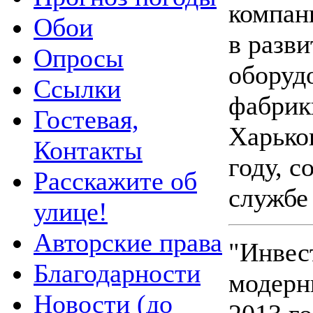
компан
Обои
в разв
Опросы
оборуд
Ссылки
фабрик
Гостевая,
Харьков
Контакты
году, с
Расскажите об
службе 
улице!
Авторские права
"Инвес
Благодарности
модерн
Новости (до