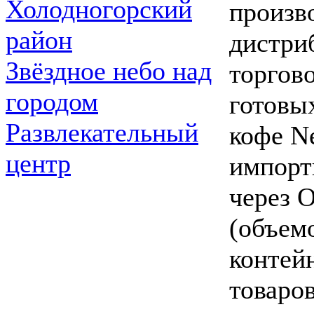
Холодногорский
произво
район
дистри
Звёздное небо над
торгов
городом
готовых
Развлекательный
кофе Ne
центр
импорт
через 
(объем
контейн
товаров