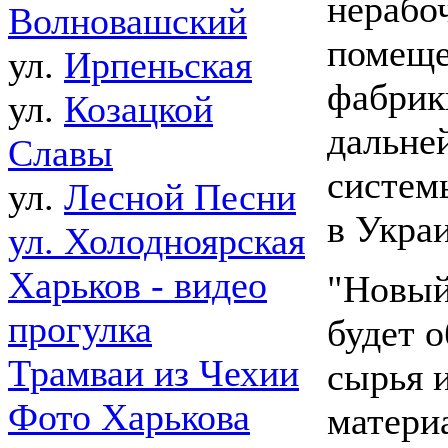
нерабо
Волновашский
помеще
ул.
Ирпеньская
фабрик
ул.
Козацкой
дальне
Славы
систем
ул.
Лесной Песни
в Укра
ул. Холодноярская
Харьков - видео
"Новый
прогулка
будет 
Трамваи из Чехии
сырья 
Фото Харькова
матери