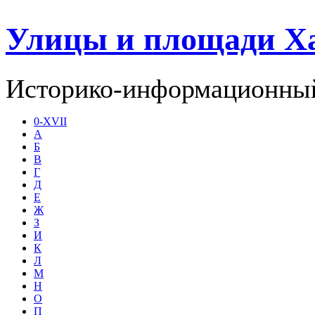
Улицы и площади Х
Историко-информационный
0-XVII
А
Б
В
Г
Д
Е
Ж
З
И
К
Л
М
Н
О
П