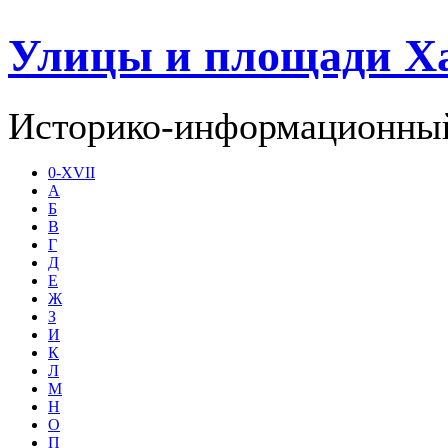
Улицы и площади Х
Историко-информационный
0-XVII
А
Б
В
Г
Д
Е
Ж
З
И
К
Л
М
Н
О
П