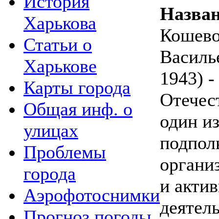
История
Назва
Харькова
Кошево
Статьи о
Василь
Харькове
1943) -
Карты города
Отечес
Общая инф. о
один и
улицах
подпол
Проблемы
органи
города
и акти
Аэрофотоснимки
деятел
Прогноз погоды