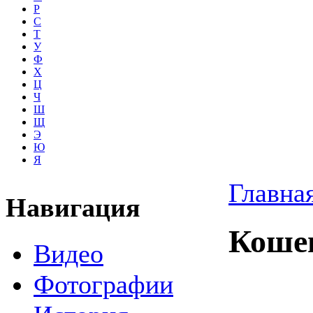
Р
С
Т
У
Ф
Х
Ц
Ч
Ш
Щ
Э
Ю
Я
Главна
Навигация
Коше
Видео
Фотографии