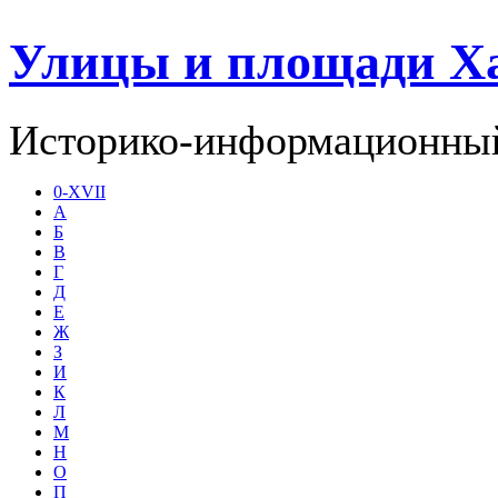
Улицы и площади Х
Историко-информационный
0-XVII
А
Б
В
Г
Д
Е
Ж
З
И
К
Л
М
Н
О
П