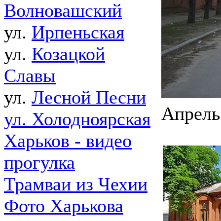
Волновашский
ул.
Ирпеньская
ул.
Козацкой
Славы
ул.
Лесной Песни
Апрель
ул. Холодноярская
Харьков - видео
прогулка
Трамваи из Чехии
Фото Харькова