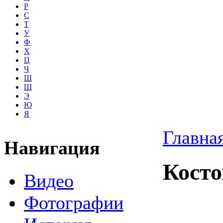
Р
С
Т
У
Ф
Х
Ц
Ч
Ш
Щ
Э
Ю
Я
Главна
Навигация
Кост
Видео
Фотографии