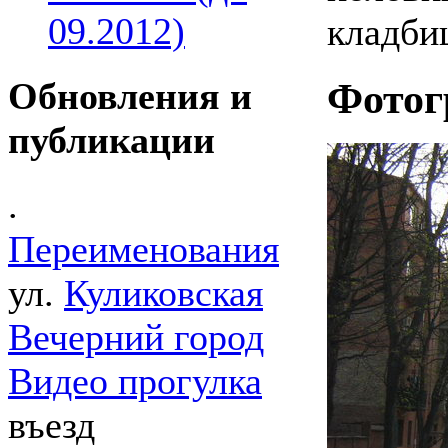
09.2012)
кладби
Фотог
Обновления и
публикации
.
Переименования
ул.
Куликовская
Вечерний город
Видео прогулка
въезд