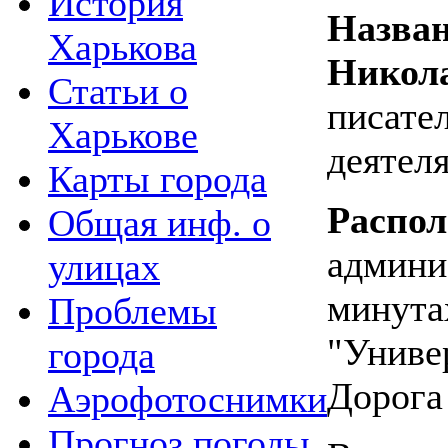
История
Назван
Харькова
Никол
Статьи о
писател
Харькове
деятеля
Карты города
Распо
Общая инф. о
админи
улицах
минута
Проблемы
"Униве
города
Дорога
Аэрофотоснимки
Прогноз погоды