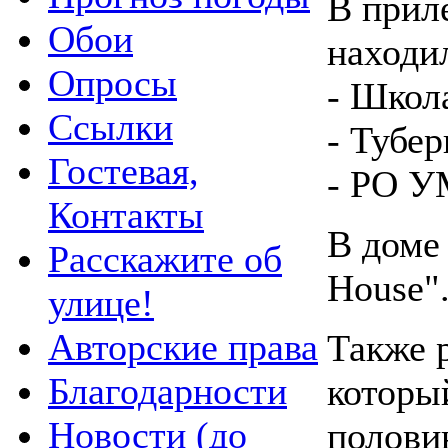
В прил
Обои
находи
Опросы
- Школа
Ссылки
- Тубе
Гостевая,
- РО У
Контакты
В доме
Расскажите об
House"
улице!
Авторские права
Также 
Благодарности
который
Новости (до
полови