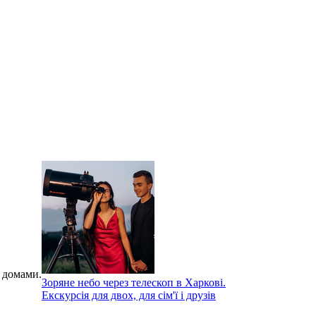
 домами.
Зоряне небо через телескоп в Харкові.
Екскурсія для двох, для сім'ї і друзів