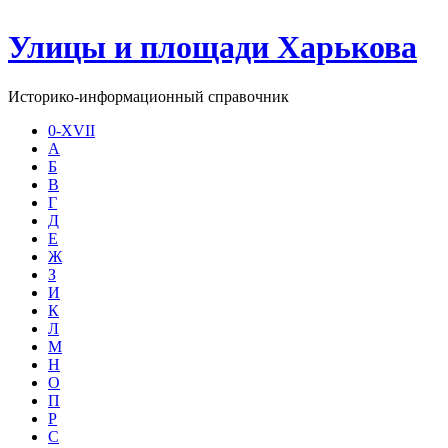
Улицы и площади Харькова
Историко-информационный справочник
0-XVII
А
Б
В
Г
Д
Е
Ж
З
И
К
Л
М
Н
О
П
Р
С