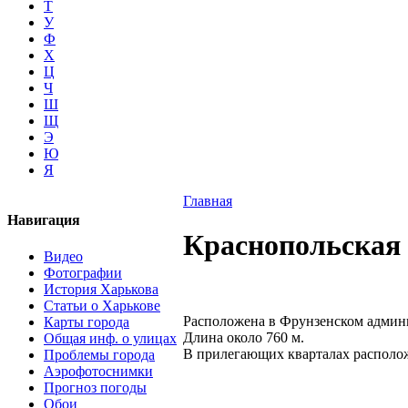
Т
У
Ф
Х
Ц
Ч
Ш
Щ
Э
Ю
Я
Главная
Навигация
Краснопольская
Видео
Фотографии
История Харькова
Статьи о Харькове
Расположена в Фрунзенском админ
Карты города
Длина около 760 м.
Общая инф. о улицах
В прилегающих кварталах располо
Проблемы города
Аэрофотоснимки
Прогноз погоды
Обои